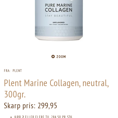
ZOOM
FRA:
PLENT
Plent Marine Collagen, neutral,
300gr.
Skarp pris:
299,95
KØB
2
ELLER FLERE TIL
284,50
PR STK.