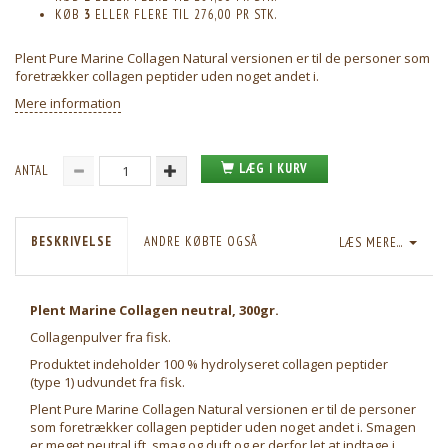
KØB
3
ELLER FLERE TIL
276,00
PR STK.
Plent Pure Marine Collagen Natural versionen er til de personer som
foretrækker collagen peptider uden noget andet i.
Mere information
LÆG I KURV
ANTAL
BESKRIVELSE
ANDRE KØBTE OGSÅ
LÆS MERE...
Plent Marine Collagen neutral, 300gr.
Collagenpulver fra fisk.
Produktet indeholder 100 % hydrolyseret collagen peptider
(type 1) udvundet fra fisk.
Plent Pure Marine Collagen Natural versionen er til de personer
som foretrækker collagen peptider uden noget andet i. Smagen
er meget neutral ift. smag og duft og er derfor let at indtage i