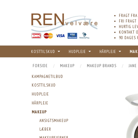
FRAGT FRA
FRI FRAGT
HURTIG LE
KONTAKT O
90 DAGES 
KOSTTILSKUD
HUDPLEJE
HÅRPLEJE
MAK
FORSIDE
MAKEUP
MAKEUP BRANDS
JANE
KAMPAGNETILBUD
KOSTTILSKUD
HUDPLEJE
HÅRPLEJE
MAKEUP
ANSIGTSMAKEUP
LÆBER
MAKEUPFJERNER