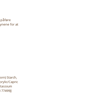
t påføre
ynene for at
orn) Starch,
prylic/Capric
Potassium
I 77499)]