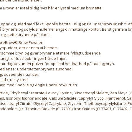
Brown er ideel til dig hvis hår er lyst til medium brunette.
opad og udad med feks Spoolie børste. Brug Angle Liner/Brow Brush til a
 brynene og udfylde hullerne langs din naturlige kontur. Børst gennem br
 og sætte brynene på plads.
PureBrow® Brow Powder:
rynpudder, der er nem at blende.
arsomme bryn og giver brynene et mere fyldigt udseende.
urligt, diffust look - ingen hårde linjer.
aturligt udvundet pulver for optimal holdbarhed på hud og bryn.
gredienser understøtter brynets sundhed.
rligt udseende nuancer.
tid cruelty-free.
en med Spoolie og Angle Liner/Brow Brush.
tride, Ethylhexyl Stearate, Lauroyl Lysine, Diisostearyl Malate, Zea Mays (C
hol, Isononyl Isononanoate, Calcium Silicate, Caprylyl Glycol, Panthenol, Ca
riisostearyl Citrate, Glyceryl Caprylate, Glycerin, Triethoxycaprylylsilane, 
deholde: [+/- Titanium Dioxide (CI 77891), Iron Oxides (CI 77491, CI 77492, C