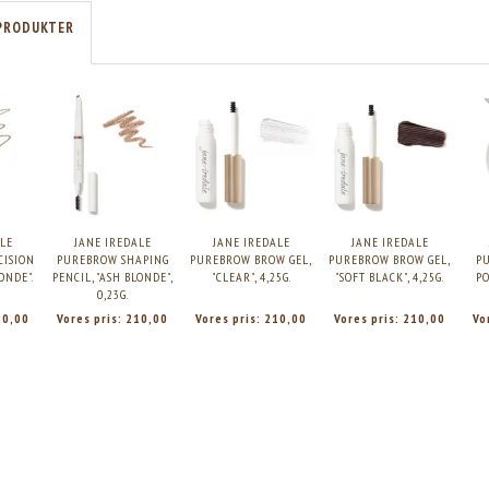
PRODUKTER
LE
JANE IREDALE
JANE IREDALE
JANE IREDALE
CISION
PUREBROW SHAPING
PUREBROW BROW GEL,
PUREBROW BROW GEL,
P
ONDE".
PENCIL, "ASH BLONDE",
"CLEAR", 4,25G.
"SOFT BLACK", 4,25G.
P
0,23G.
10,00
Vores pris:
210,00
Vores pris:
210,00
Vores pris:
210,00
Vo