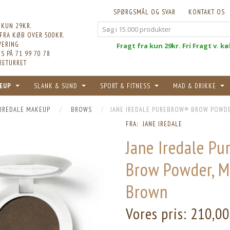
SPØRGSMÅL OG SVAR
KONTAKT OS
 KUN 29KR.
 FRA KØB OVER 500KR.
VERING
Fri
Fragt fra kun 29kr. Fri Fragt v. k
S PÅ 71 99 70 78
RETURRET
EUP
SLANK & SUND
SPORT & FITNESS
MAD & DRIKKE
 IREDALE MAKEUP
BROWS
JANE IREDALE PUREBROW® BROW POWD
FRA:
JANE IREDALE
Jane Iredale P
Brow Powder, 
Brown
Vores pris:
210,00