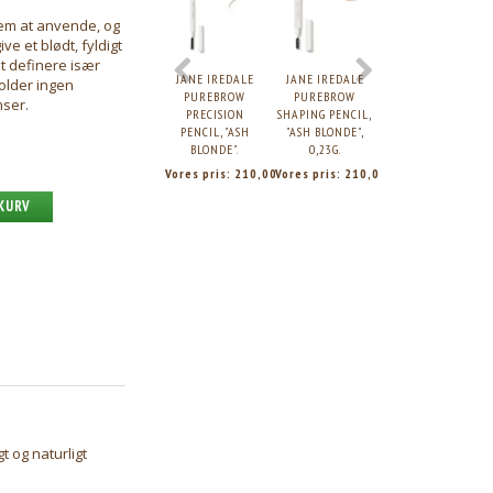
nem at anvende, og
ve et blødt, fyldigt
 at definere især
JANE IREDALE
JANE IREDALE
JANE IREDALE
older ingen
PUREBROW
PUREBROW
PUREBROW BROW
nser.
PRECISION
SHAPING PENCIL,
GEL, "CLEAR",
PENCIL, "ASH
"ASH BLONDE",
4,25G.
BLONDE".
0,23G.
Vores pris:
210,00
Vores pris:
210,00
Vores pris:
210,0
 KURV
t og naturligt