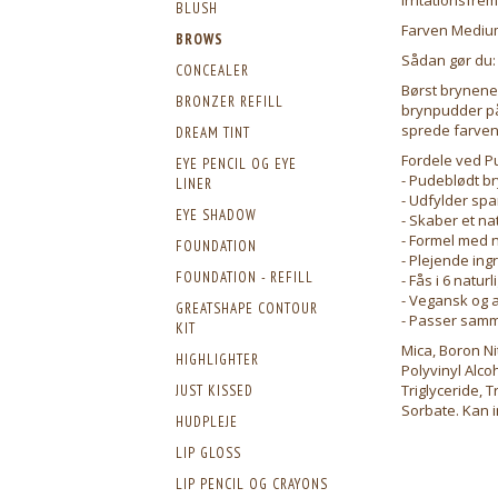
BLUSH
Farven Medium 
BROWS
Sådan gør du:
CONCEALER
Børst brynene 
BRONZER REFILL
brynpudder på
sprede farven
DREAM TINT
Fordele ved 
EYE PENCIL OG EYE
- Pudeblødt b
LINER
- Udfylder sp
EYE SHADOW
- Skaber et nat
- Formel med n
FOUNDATION
- Plejende in
FOUNDATION - REFILL
- Fås i 6 natu
- Vegansk og al
GREATSHAPE CONTOUR
- Passer samm
KIT
Mica, Boron Ni
HIGHLIGHTER
Polyvinyl Alco
Triglyceride, T
JUST KISSED
Sorbate. Kan in
HUDPLEJE
LIP GLOSS
LIP PENCIL OG CRAYONS