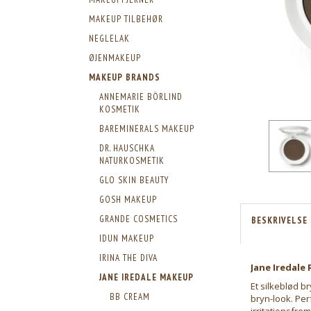
MAKEUP TILBEHØR
NEGLELAK
ØJENMAKEUP
MAKEUP BRANDS
ANNEMARIE BÖRLIND
KOSMETIK
BAREMINERALS MAKEUP
DR. HAUSCHKA
NATURKOSMETIK
GLO SKIN BEAUTY
GOSH MAKEUP
GRANDE COSMETICS
BESKRIVELSE
IDUN MAKEUP
IRINA THE DIVA
Jane Iredal
JANE IREDALE MAKEUP
Et silkeblød br
BB CREAM
bryn-look. Per
irritationsfre