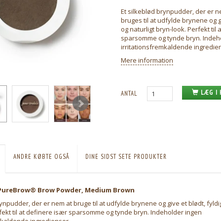
Et silkeblød brynpudder, der er 
bruges til at udfylde brynene og gi
og naturligt bryn-look. Perfekt til
sparsomme og tynde bryn. Indeh
irritationsfremkaldende ingredie
Mere information
LÆG I
ANTAL
ANDRE KØBTE OGSÅ
DINE SIDST SETE PRODUKTER
e PureBrow® Brow Powder, Medium Brown
ynpudder, der er nem at bruge til at udfylde brynene og give et blødt, fyldig
fekt til at definere især sparsomme og tynde bryn. Indeholder ingen
mkaldende ingredienser.