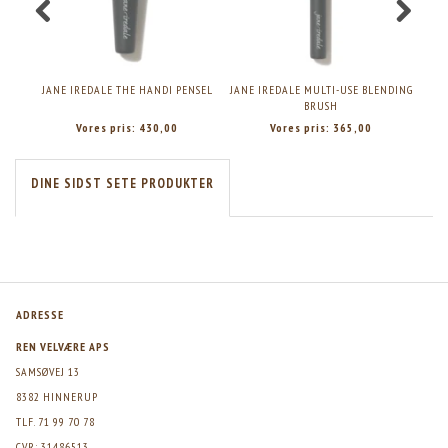
JANE IREDALE THE HANDI PENSEL
JANE IREDALE MULTI-USE BLENDING
JA
BRUSH
Vores pris:
430,00
Vores pris:
365,00
DINE SIDST SETE PRODUKTER
ADRESSE
REN VELVÆRE APS
SAMSØVEJ 13
8382 HINNERUP
TLF. 71 99 70 78
CVR: 31486513