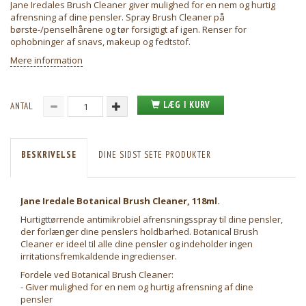
Jane Iredales Brush Cleaner giver mulighed for en nem og hurtig
afrensning af dine pensler. Spray Brush Cleaner på
børste-/penselhårene og tør forsigtigt af igen. Renser for
ophobninger af snavs, makeup og fedtstof.
Mere information
LÆG I KURV
ANTAL
BESKRIVELSE
DINE SIDST SETE PRODUKTER
Jane Iredale Botanical Brush Cleaner, 118ml.
Hurtigttørrende antimikrobiel afrensningsspray til dine pensler,
der forlænger dine penslers holdbarhed. Botanical Brush
Cleaner er ideel til alle dine pensler og indeholder ingen
irritationsfremkaldende ingredienser.
Fordele ved Botanical Brush Cleaner:
- Giver mulighed for en nem og hurtig afrensning af dine
pensler