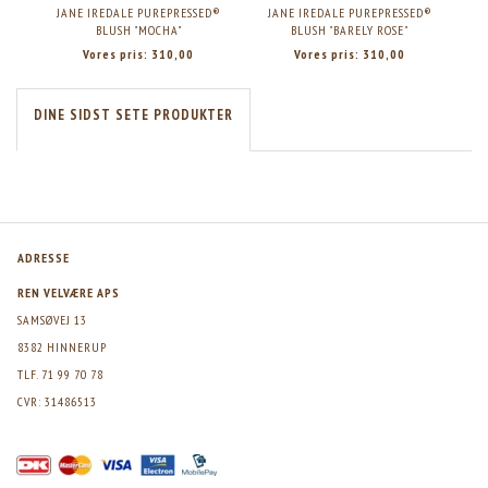
JANE IREDALE PUREPRESSED®
JANE IREDALE PUREPRESSED®
JA
BLUSH "MOCHA"
BLUSH "BARELY ROSE"
Vores pris:
310,00
Vores pris:
310,00
DINE SIDST SETE PRODUKTER
ADRESSE
REN VELVÆRE APS
SAMSØVEJ 13
8382 HINNERUP
TLF. 71 99 70 78
CVR: 31486513