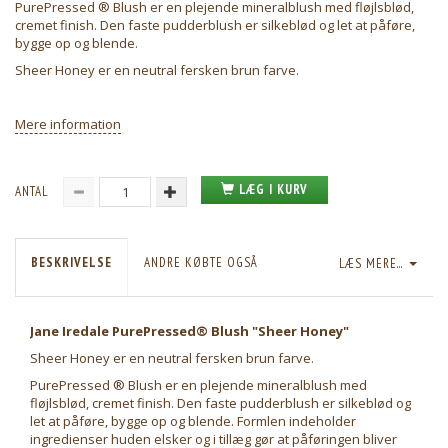
PurePressed ® Blush er en plejende mineralblush med fløjlsblød,
cremet finish. Den faste pudderblush er silkeblød og let at påføre,
bygge op og blende.
Sheer Honey er en neutral fersken brun farve.
Mere information
LÆG I KURV
ANTAL
BESKRIVELSE
ANDRE KØBTE OGSÅ
LÆS MERE...
Jane Iredale PurePressed® Blush "Sheer Honey"
Sheer Honey er en neutral fersken brun farve.
PurePressed ® Blush er en plejende mineralblush med
fløjlsblød, cremet finish. Den faste pudderblush er silkeblød og
let at påføre, bygge op og blende. Formlen indeholder
ingredienser huden elsker og i tillæg gør at påføringen bliver