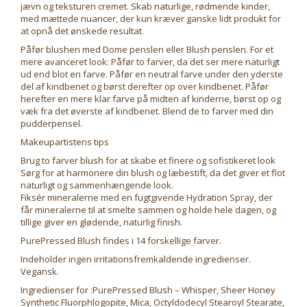
jævn og teksturen cremet. Skab naturlige, rødmende kinder,
med mættede nuancer, der kun kræver ganske lidt produkt for
at opnå det ønskede resultat.
Påfør blushen med Dome penslen eller Blush penslen. For et
mere avanceret look: Påfør to farver, da det ser mere naturligt
ud end blot en farve. Påfør en neutral farve under den yderste
del af kindbenet og børst derefter op over kindbenet. Påfør
herefter en mere klar farve på midten af kinderne, børst op og
væk fra det øverste af kindbenet. Blend de to farver med din
pudderpensel.
Makeupartistens tips
Brug to farver blush for at skabe et finere og sofistikeret look
Sørg for at harmonere din blush og læbestift, da det giver et flot
naturligt og sammenhængende look.
Fiksér mineralerne med en fugtgivende Hydration Spray, der
får mineralerne til at smelte sammen og holde hele dagen, og
tillige giver en glødende, naturlig finish.
PurePressed Blush findes i 14 forskellige farver.
Indeholder ingen irritationsfremkaldende ingredienser.
Vegansk.
Ingredienser for :PurePressed Blush – Whisper, Sheer Honey
Synthetic Fluorphlogopite, Mica, Octyldodecyl Stearoyl Stearate,