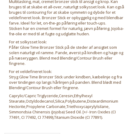
Multitasking, mat, cremet bronzer stick til ansigt og krop. Kan
bruges til at skabe et all-over, naturligt solkysset look. Kan også
bruges til contouring for at skabe symmetri og dybde for et
veldefineret look. Bronzer Stick er opbyggelig og med blendbar
farve. Ideel for let, on-the-go påføring eller touch-ups.
Sticken har en cremet formel for naturlig, jævn påføring. Jojoba-
frø-olie er med til at fugte og udglatte huden.
For et solkysset look:
Påfør Glow Time Bronzer Stick på de steder af ansigtet som
solen naturligt vil ramme. Pande, øverst på kindben og hage og
på næseryggen. Blend med Blending/Contour Brush eller
fingrene.
For et veldefineret look:
Stryg Glow Time Bronzer Stick under kindben, kæbelinje og fra
over tindingen op langs hårlinjen på panden. Blend blødt med
Blending/Contour Brush eller fingrene.
Caprylic/Capric Triglyceride,Ceresin,Ethylhexyl
Stearate,Octyldodecanol,Silica,Polybutene,Disteardimonium
Hectorite,Propylene Carbonate,Triethoxycaprylylsilane,
Simmondsia Chinensis (Jojoba) Seed Oil. [+/- Iron Oxides (CI
77491, CI 77492, CI 77499),Titanium Dioxide (CI 77891).