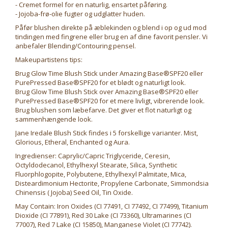
- Cremet formel for en naturlig, ensartet påføring.
- Jojoba-frø-olie fugter og udglatter huden.
Påfør blushen direkte på æblekinden og blend i op og ud mod
tindingen med fingrene eller brug en af dine favorit pensler. Vi
anbefaler Blending/Contouring pensel.
Makeupartistens tips:
Brug Glow Time Blush Stick under Amazing Base®SPF20 eller
PurePressed Base®SPF20 for et blødt og naturligt look.
Brug Glow Time Blush Stick over Amazing Base®SPF20 eller
PurePressed Base®SPF20 for et mere livligt, vibrerende look.
Brug blushen som læbefarve. Det giver et flot naturligt og
sammenhængende look.
Jane Iredale Blush Stick findes i 5 forskellige varianter. Mist,
Glorious, Etheral, Enchanted og Aura.
Ingredienser: Caprylic/Capric Triglyceride, Ceresin,
Octyldodecanol, Ethylhexyl Stearate, Silica, Synthetic
Fluorphlogopite, Polybutene, Ethylhexyl Palmitate, Mica,
Disteardimonium Hectorite, Propylene Carbonate, Simmondsia
Chinensis ( Jojoba) Seed Oil, Tin Oxide.
May Contain: Iron Oxides (CI 77491, CI 77492, CI 77499), Titanium
Dioxide (CI 77891), Red 30 Lake (CI 73360), Ultramarines (CI
77007), Red 7 Lake (CI 15850), Manganese Violet (CI 77742).