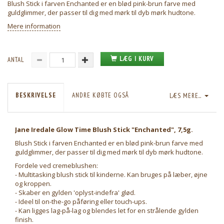
Blush Stick i farven Enchanted er en blød pink-brun farve med
guldglimmer, der passer til dig med mørk til dyb mørk hudtone.
Mere information
LÆG I KURV
ANTAL
BESKRIVELSE
ANDRE KØBTE OGSÅ
LÆS MERE...
Jane Iredale Glow Time Blush Stick "Enchanted", 7,5g.
Blush Stick i farven Enchanted er en blød pink-brun farve med
guldglimmer, der passer til dig med mørk til dyb mørk hudtone.
Fordele ved cremeblushen:
- Multitasking blush stick til kinderne. Kan bruges på læber, øjne
og kroppen.
- Skaber en gylden 'oplyst-indefra' glød.
- Ideel til on-the-go påføring eller touch-ups.
- Kan ligges lag-på-lag og blendes let for en strålende gylden
finish.