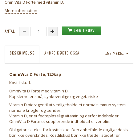
OmniVita D Forte med vitamin D.
Mere information
LÆG I KURV
ANTAL
BESKRIVELSE
ANDRE KØBTE OGSÅ
LÆS MERE...
OmniVita D Forte, 120kap
Kosttilskud.
OmniVita D Forte med vitamin D.
Kapslerne er små, synkevenlige og vegetariske
Vitamin D bidrager til at vedligeholde et normalt immun system,
normale knogler og tænder.
Vitamin D, er et fedtopløseligt vitamin og derfor indeholder
OmniVita D Forte et supplerende indhold af olivenolie.
Obligatorisk tekst for kosttilskud: Den anbefalede daglige dosis
bør ikke overskrides. Kosttilskud bør ikke træde i stedet for