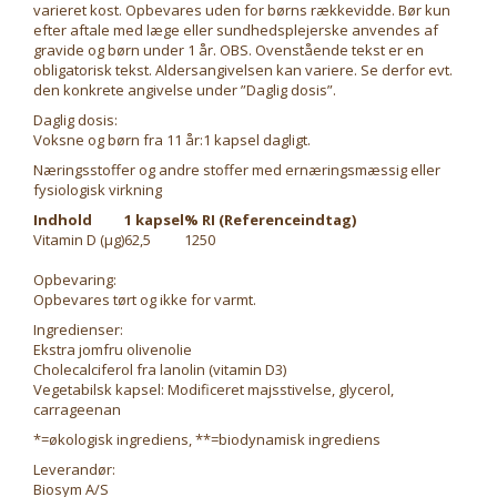
varieret kost. Opbevares uden for børns rækkevidde. Bør kun
efter aftale med læge eller sundhedsplejerske anvendes af
gravide og børn under 1 år. OBS. Ovenstående tekst er en
obligatorisk tekst. Aldersangivelsen kan variere. Se derfor evt.
den konkrete angivelse under ”Daglig dosis”.
Daglig dosis:
Voksne og børn fra 11 år:1 kapsel dagligt.
Næringsstoffer og andre stoffer med ernæringsmæssig eller
fysiologisk virkning
Indhold
1 kapsel
% RI (Referenceindtag)
Vitamin D (μg)
62,5
1250
Opbevaring:
Opbevares tørt og ikke for varmt.
Ingredienser:
Ekstra jomfru olivenolie
Cholecalciferol fra lanolin (vitamin D3)
Vegetabilsk kapsel: Modificeret majsstivelse, glycerol,
carrageenan
*=økologisk ingrediens, **=biodynamisk ingrediens
Leverandør:
Biosym A/S