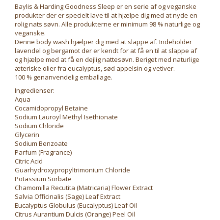
Baylis & Harding Goodness Sleep er en serie af og veganske
produkter der er specielt lave til at hjælpe dig med at nyde en
rolig nats søvn. Alle produkterne er minimum 98 % naturlige og
veganske.
Denne body wash hjælper dig med at slappe af. Indeholder
lavendel og bergamot der er kendt for at få en til at slappe af
og hjælpe med at få en dejlig nattesøvn. Beriget med naturlige
æteriske olier fra eucalyptus, sød appelsin og vetiver.
100 % genanvendelig emballage.
Ingredienser:
Aqua
Cocamidopropyl Betaine
Sodium Lauroyl Methyl Isethionate
Sodium Chloride
Glycerin
Sodium Benzoate
Parfum (Fragrance)
Citric Acid
Guarhydroxypropyltrimonium Chloride
Potassium Sorbate
Chamomilla Recutita (Matricaria) Flower Extract
Salvia Officinalis (Sage) Leaf Extract
Eucalyptus Globulus (Eucalyptus) Leaf Oil
Citrus Aurantium Dulcis (Orange) Peel Oil