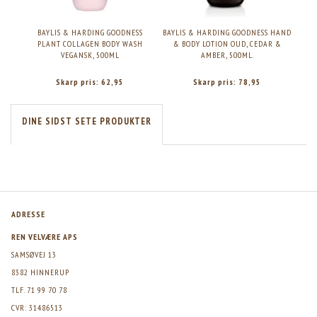
BAYLIS & HARDING GOODNESS
BAYLIS & HARDING GOODNESS HAND
BAY
PLANT COLLAGEN BODY WASH
& BODY LOTION OUD, CEDAR &
SOA
VEGANSK, 500ML
AMBER, 500ML.
Skarp pris:
62,95
Skarp pris:
78,95
DINE SIDST SETE PRODUKTER
ADRESSE
REN VELVÆRE APS
SAMSØVEJ 13
8382 HINNERUP
TLF. 71 99 70 78
CVR: 31486513