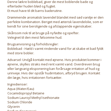
Denne lækre boblebad, giver de mest boblende bade og
efterlader huden blød og fugtet.
Et must have til dit barns baderutine.
Drømmende aromatisk lavendel blandet med sød vanilje er den
perfekte kombination. Beriget med æterisk lavendelolie, som er
kendt for sine beroligende og afslappende egenskaber.
Skånsom nok til at bruge på nyfødte og opefter.
Velegnet til den mest følsomme hud.
Brugsanvisning og forholdsregler:
Boblebad - Hæld i varmt rindende vand for at skabe et bad fyldt
med store bobler.
Advarsel: Undgå kontakt med øjnene. Hvis produktet kommer i
øjnene, skylles straks med rent varmt vand. Overdreven brug
eller langvarig eksponering kan forårsage irritation af hud og
urinveje. Hvis der opstår hudirritation, afbryd brugen. Kontakt
din læge, hvis irritationen fortsætter.
Ingredienser:
Aqua (Water/Eau)
Cocamidopropyl Betaine
Sodium Lauroyl Methyl Isethionate
Sodium Chloride
Glycerin