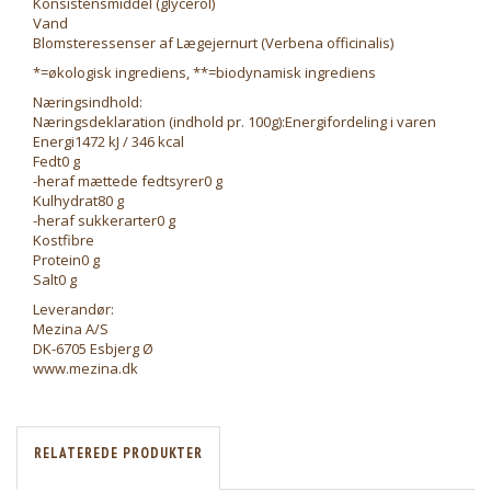
Konsistensmiddel (glycerol)
Vand
Blomsteressenser af Lægejernurt (Verbena officinalis)
*=økologisk ingrediens, **=biodynamisk ingrediens
Næringsindhold:
Næringsdeklaration (indhold pr. 100g):Energifordeling i varen
Energi1472 kJ / 346 kcal
Fedt0 g
-heraf mættede fedtsyrer0 g
Kulhydrat80 g
-heraf sukkerarter0 g
Kostfibre
Protein0 g
Salt0 g
Leverandør:
Mezina A/S
DK-6705 Esbjerg Ø
www.mezina.dk
RELATEREDE PRODUKTER