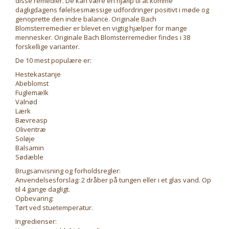
disse remedier. De kan være en hjælp til at komme
dagligdagens følelsesmæssige udfordringer positivt i møde og
genoprette den indre balance. Originale Bach
Blomsterremedier er blevet en vigtig hjælper for mange
mennesker. Originale Bach Blomsterremedier findes i 38
forskellige varianter.
De 10 mest populære er:
Hestekastanje
Abeblomst
Fuglemælk
Valnød
Lærk
Bævreasp
Oliventræ
Soløje
Balsamin
Sødæble
Brugsanvisning og forholdsregler:
Anvendelsesforslag: 2 dråber på tungen eller i et glas vand. Op
til 4 gange dagligt.
Opbevaring:
Tørt ved stuetemperatur.
Ingredienser: