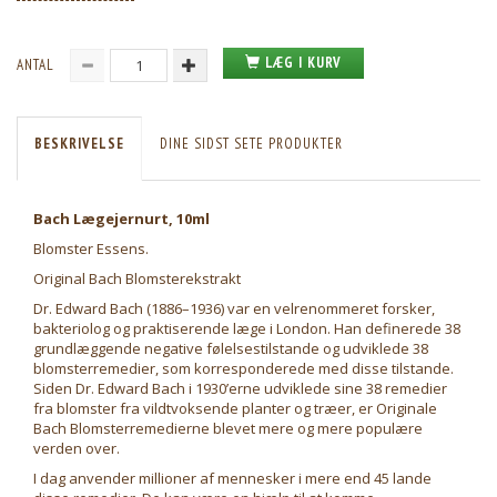
LÆG I KURV
ANTAL
BESKRIVELSE
DINE SIDST SETE PRODUKTER
Bach Lægejernurt, 10ml
Blomster Essens.
Original Bach Blomsterekstrakt
Dr. Edward Bach (1886–1936) var en velrenommeret forsker,
bakteriolog og praktiserende læge i London. Han definerede 38
grundlæggende negative følelsestilstande og udviklede 38
blomsterremedier, som korresponderede med disse tilstande.
Siden Dr. Edward Bach i 1930’erne udviklede sine 38 remedier
fra blomster fra vildtvoksende planter og træer, er Originale
Bach Blomsterremedierne blevet mere og mere populære
verden over.
I dag anvender millioner af mennesker i mere end 45 lande