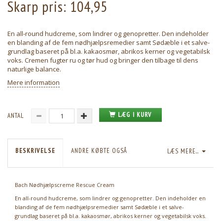
Skarp pris:
104,95
En all-round hudcreme, som lindrer og genopretter. Den indeholder
en blanding af de fem nødhjælpsremedier samt Sødæble i et salve-
grundlag baseret på bl.a. kakaosmør, abrikos kerner og vegetabilsk
voks. Cremen fugter ru og tør hud og bringer den tilbage til dens
naturlige balance.
Mere information
LÆG I KURV
ANTAL
BESKRIVELSE
ANDRE KØBTE OGSÅ
LÆS MERE...
Bach Nødhjælpscreme Rescue Cream
En all-round hudcreme, som lindrer og genopretter. Den indeholder en
blanding af de fem nødhjælpsremedier samt Sødæble i et salve-
grundlag baseret på bl.a. kakaosmør, abrikos kerner og vegetabilsk voks.