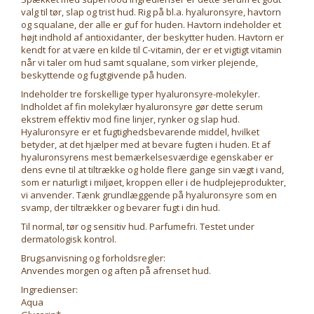
valg til tør, slap og trist hud. Rig på bl.a. hyaluronsyre, havtorn
og squalane, der alle er guf for huden. Havtorn indeholder et
højt indhold af antioxidanter, der beskytter huden. Havtorn er
kendt for at være en kilde til C-vitamin, der er et vigtigt vitamin
når vi taler om hud samt squalane, som virker plejende,
beskyttende og fugtgivende på huden.
Indeholder tre forskellige typer hyaluronsyre-molekyler.
Indholdet af fin molekylær hyaluronsyre gør dette serum
ekstrem effektiv mod fine linjer, rynker og slap hud.
Hyaluronsyre er et fugtighedsbevarende middel, hvilket
betyder, at det hjælper med at bevare fugten i huden. Et af
hyaluronsyrens mest bemærkelsesværdige egenskaber er
dens evne til at tiltrække og holde flere gange sin vægt i vand,
som er naturligt i miljøet, kroppen eller i de hudplejeprodukter,
vi anvender. Tænk grundlæggende på hyaluronsyre som en
svamp, der tiltrækker og bevarer fugt i din hud.
Til normal, tør og sensitiv hud. Parfumefri. Testet under
dermatologisk kontrol.
Brugsanvisning og forholdsregler:
Anvendes morgen og aften på afrenset hud.
Ingredienser:
Aqua