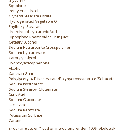
Glycerin*
Squalane
Pentylene Glycol
Glyceryl Stearate Citrate
Hydrogenated Vegetable Oil
Ehylhexyl Stearate
Hydrolysed Hyaluronic Acid
Hippophae Rhamnoides Fruit juice
Cetearyl Alcohol
Sodium Hyaluroante Crosspolymer
Sodium Hyaluronate
Carprylyl Glycol
Hydroxyacetophenone
Alcohol
Xanthan Gum
Polyglyceryl-4-Diisostearate/Polyhydroxystearate/Sebacate
Sodium Isostearate
Sodium Stearoyl Glutamate
Citric Acid
Sodium Gluconate
Lactic Acid
Sodium Benzoate
Potassium Sorbate
Caramel
Er der angivet en * ved en ingrediens, er den 100% økologisk