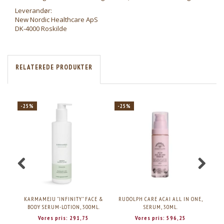
Leverandør:
New Nordic Healthcare ApS
DK-4000 Roskilde
RELATEREDE PRODUKTER
-25%
-25%
-2
KARMAMEJU "INFINITY" FACE &
RUDOLPH CARE ACAI ALL IN ONE,
BODY SERUM-LOTION, 300ML.
SERUM, 30ML.
Vores pris:
291,75
Vores pris:
596,25