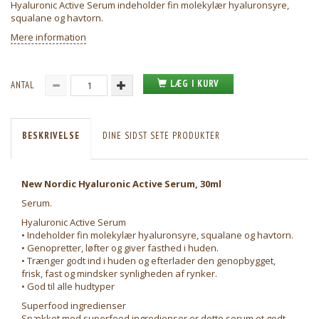
Hyaluronic Active Serum indeholder fin molekylær hyaluronsyre,
squalane og havtorn.
Mere information
LÆG I KURV
ANTAL
BESKRIVELSE
DINE SIDST SETE PRODUKTER
New Nordic Hyaluronic Active Serum, 30ml
Serum.
Hyaluronic Active Serum
• Indeholder fin molekylær hyaluronsyre, squalane og havtorn.
• Genopretter, løfter og giver fasthed i huden.
• Trænger godt ind i huden og efterlader den genopbygget,
frisk, fast og mindsker synligheden af rynker.
• God til alle hudtyper
Superfood ingredienser
Spækket med superfood ingredienser er dette serum et godt