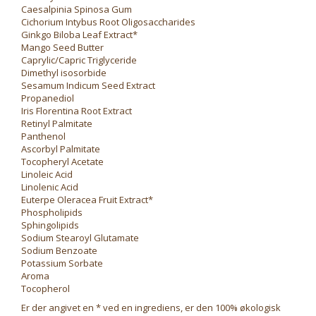
Caesalpinia Spinosa Gum
Cichorium Intybus Root Oligosaccharides
Ginkgo Biloba Leaf Extract*
Mango Seed Butter
Caprylic/Capric Triglyceride
Dimethyl isosorbide
Sesamum Indicum Seed Extract
Propanediol
Iris Florentina Root Extract
Retinyl Palmitate
Panthenol
Ascorbyl Palmitate
Tocopheryl Acetate
Linoleic Acid
Linolenic Acid
Euterpe Oleracea Fruit Extract*
Phospholipids
Sphingolipids
Sodium Stearoyl Glutamate
Sodium Benzoate
Potassium Sorbate
Aroma
Tocopherol
Er der angivet en * ved en ingrediens, er den 100% økologisk