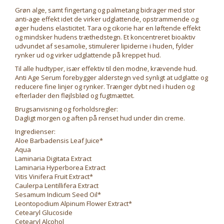
Grøn alge, samt fingertang og palmetang bidrager med stor
anti-age effekt idet de virker udglattende, opstrammende og
øger hudens elasticitet. Tara og cikorie har en løftende effekt
og mindsker hudens træthedstegn. Et koncentreret bioaktiv
udvundet af sesamolie, stimulerer lipiderne i huden, fylder
rynker ud og virker udglattende på kreppet hud.
Til alle hudtyper, især effektiv til den modne, krævende hud.
Anti Age Serum forebygger alderstegn ved synligt at udglatte og
reducere fine linjer og rynker. Trænger dybt ned i huden og
efterlader den fløjlsblød og fugtmættet.
Brugsanvisning og forholdsregler:
Dagligt morgen og aften på renset hud under din creme.
Ingredienser:
Aloe Barbadensis Leaf Juice*
Aqua
Laminaria Digitata Extract
Laminaria Hyperborea Extract
Vitis Vinifera Fruit Extract*
Caulerpa Lentillifera Extract
Sesamum Indicum Seed Oil*
Leontopodium Alpinum Flower Extract*
Cetearyl Glucoside
Cetearyl Alcohol