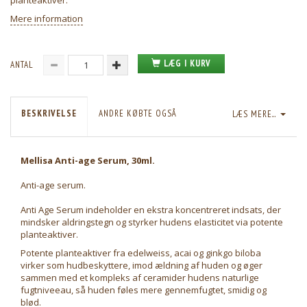
planteaktiver.
Mere information
LÆG I KURV
ANTAL
BESKRIVELSE
ANDRE KØBTE OGSÅ
LÆS MERE...
Mellisa Anti-age Serum, 30ml.
Anti-age serum.
Anti Age Serum indeholder en ekstra koncentreret indsats, der
mindsker aldringstegn og styrker hudens elasticitet via potente
planteaktiver.
Potente planteaktiver fra edelweiss, acai og ginkgo biloba
virker som hudbeskyttere, imod ældning af huden og øger
sammen med et kompleks af ceramider hudens naturlige
fugtniveeau, så huden føles mere gennemfugtet, smidig og
blød.