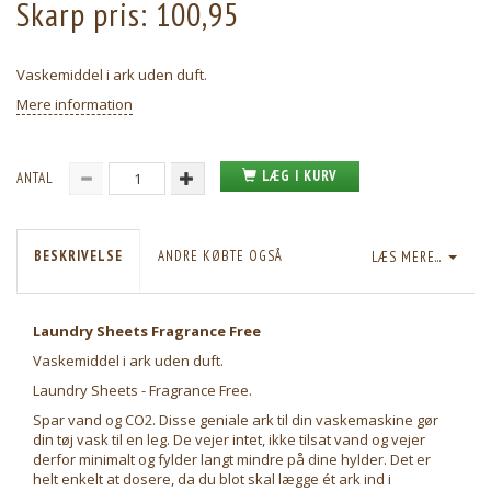
Skarp pris:
100,95
Vaskemiddel i ark uden duft.
Mere information
LÆG I KURV
ANTAL
BESKRIVELSE
ANDRE KØBTE OGSÅ
LÆS MERE...
Laundry Sheets Fragrance Free
Vaskemiddel i ark uden duft.
Laundry Sheets - Fragrance Free.
Spar vand og CO2. Disse geniale ark til din vaskemaskine gør
din tøj vask til en leg. De vejer intet, ikke tilsat vand og vejer
derfor minimalt og fylder langt mindre på dine hylder. Det er
helt enkelt at dosere, da du blot skal lægge ét ark ind i