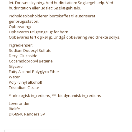
let. Fortsæt skylning. Ved hudirritation: Søg lægehjælp. Ved
hudirritation eller udslet: Søg lægehjælp.
Indholdet/beholderen bortskaffes til autoriseret
genbrugsstation.
Opbevaring:
Opbevares utilgængeligt for børn.
Opbevares tørt og køligt. Undgå opbevaring ved direkte sollys.
Ingredienser:
Sodium Dodecyl Sulfate
Decyl Glucoside
Cocamidopropyl Betaine
Glycerol
Fatty Alcohol Polyglyco Ether
Water
Poly (vinyl alkohol)
Trisodium Citrate
*=økologisk ingrediens, **=biodynamisk ingrediens
Leverandør:
Biolife
DK-8940 Randers SV