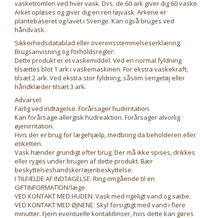
vasketromlen ved hver vask. Dvs. de 60 ark giver dig 60 vaske.
Arket opløses og giver dig en ren tøjvask. Arkene er
plantebaseret og lavet i Sverige. Kan også bruges ved
håndvask.
Sikkerhedsdatablad eller overensstemmelseserklæring.
Brugsanvisning og forholdsregler:
Dette produkt er et vaskemiddel. Ved en normal fyldning
tilsættes blot 1 ark i vaskemaskinen. For ekstra vaskekraft,
tilsæt 2 ark. Ved ekstra stor fyldning, såsom sengetøj eller
håndklæder tilsæt 3 ark.
Advarsel:
Farlig ved indtagelse. Forårsager hudirritation.
Kan forårsage allergisk hudreaktion. Forårsager alvorlig
øjenirritation.
Hvis der er brug for lægehjælp, medbring da beholderen eller
etiketten.
Vask hænder grundigt efter brug. Der må ikke spises, drikkes
eller ryges under brugen af dette produkt. Bær
beskyttelseshandsker/øjenbeskyttelse.
I TILFÆLDE AF INDTAGELSE: Ring omgående til en
GIFTINFORMATION/læge.
VED KONTAKT MED HUDEN: Vask med rigeligt vand og sæbe.
VED KONTAKT MED ØJNENE: Skyl forsigtigt med vand i flere
minutter. Fjern eventuelle kontaktlinser, hvis dette kan gøres