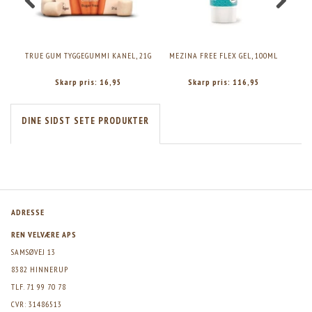
TRUE GUM TYGGEGUMMI KANEL, 21G
MEZINA FREE FLEX GEL, 100ML
CROL
Skarp pris:
16,95
Skarp pris:
116,95
DINE SIDST SETE PRODUKTER
ADRESSE
REN VELVÆRE APS
SAMSØVEJ 13
8382 HINNERUP
TLF. 71 99 70 78
CVR: 31486513