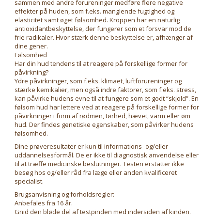
sammen med andre forureninger medføre flere negative
effekter på huden, som f.eks. manglende fugtighed og
elasticitet samt øget følsomhed. Kroppen har en naturlig
antioxidantbeskyttelse, der fungerer som et forsvar mod de
frie radikaler. Hvor stærk denne beskyttelse er, afhænger af
dine gener.
Følsomhed
Har din hud tendens til at reagere på forskellige former for
påvirkning?
Ydre påvirkninger, som f.eks. klimaet, luftforureninger og
stærke kemikalier, men også indre faktorer, som f.eks. stress,
kan påvirke hudens evne til at fungere som et godt “skjold”. En
følsom hud har lettere ved at reagere på forskellige former for
påvirkninger i form af rødmen, tørhed, hævet, varm eller øm
hud. Der findes genetiske egenskaber, som påvirker hudens
følsomhed.
Dine prøveresultater er kun til informations- og/eller
uddannelsesformål. De er ikke til diagnostisk anvendelse eller
til at træffe medicinske beslutninger. Testen erstatter ikke
besøg hos og/eller råd fra læge eller anden kvalificeret
specialist.
Brugsanvisning og forholdsregler:
Anbefales fra 16 år.
Gnid den bløde del af testpinden med indersiden af kinden.