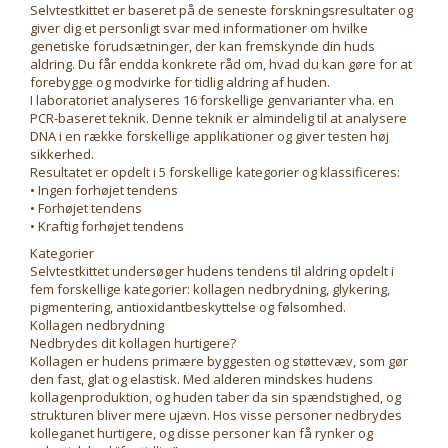
Selvtestkittet er baseret på de seneste forskningsresultater og
giver dig et personligt svar med informationer om hvilke
genetiske forudsætninger, der kan fremskynde din huds
aldring. Du får endda konkrete råd om, hvad du kan gøre for at
forebygge og modvirke for tidlig aldring af huden.
I laboratoriet analyseres 16 forskellige genvarianter vha. en
PCR-baseret teknik. Denne teknik er almindelig til at analysere
DNA i en række forskellige applikationer og giver testen høj
sikkerhed.
Resultatet er opdelt i 5 forskellige kategorier og klassificeres:
• Ingen forhøjet tendens
• Forhøjet tendens
• Kraftig forhøjet tendens
Kategorier
Selvtestkittet undersøger hudens tendens til aldring opdelt i
fem forskellige kategorier: kollagen nedbrydning, glykering,
pigmentering, antioxidantbeskyttelse og følsomhed.
Kollagen nedbrydning
Nedbrydes dit kollagen hurtigere?
Kollagen er hudens primære byggesten og støttevæv, som gør
den fast, glat og elastisk. Med alderen mindskes hudens
kollagenproduktion, og huden taber da sin spændstighed, og
strukturen bliver mere ujævn. Hos visse personer nedbrydes
kolleganet hurtigere, og disse personer kan få rynker og