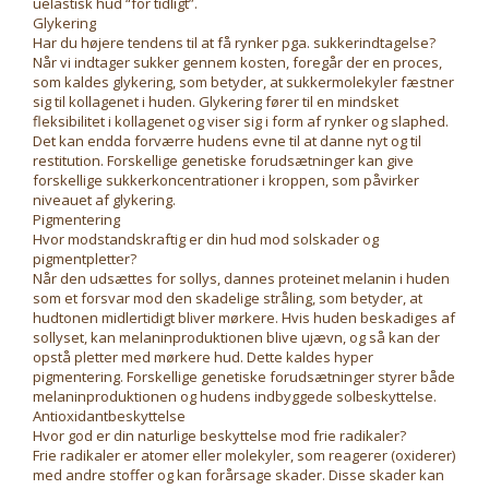
uelastisk hud “for tidligt”.
Glykering
Har du højere tendens til at få rynker pga. sukkerindtagelse?
Når vi indtager sukker gennem kosten, foregår der en proces,
som kaldes glykering, som betyder, at sukkermolekyler fæstner
sig til kollagenet i huden. Glykering fører til en mindsket
fleksibilitet i kollagenet og viser sig i form af rynker og slaphed.
Det kan endda forværre hudens evne til at danne nyt og til
restitution. Forskellige genetiske forudsætninger kan give
forskellige sukkerkoncentrationer i kroppen, som påvirker
niveauet af glykering.
Pigmentering
Hvor modstandskraftig er din hud mod solskader og
pigmentpletter?
Når den udsættes for sollys, dannes proteinet melanin i huden
som et forsvar mod den skadelige stråling, som betyder, at
hudtonen midlertidigt bliver mørkere. Hvis huden beskadiges af
sollyset, kan melaninproduktionen blive ujævn, og så kan der
opstå pletter med mørkere hud. Dette kaldes hyper
pigmentering. Forskellige genetiske forudsætninger styrer både
melaninproduktionen og hudens indbyggede solbeskyttelse.
Antioxidantbeskyttelse
Hvor god er din naturlige beskyttelse mod frie radikaler?
Frie radikaler er atomer eller molekyler, som reagerer (oxiderer)
med andre stoffer og kan forårsage skader. Disse skader kan