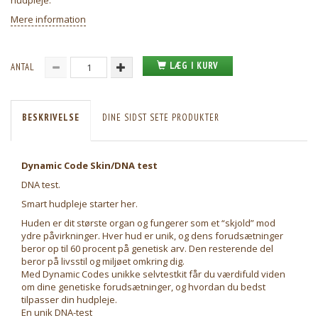
hudpleje.
Mere information
LÆG I KURV
ANTAL
BESKRIVELSE
DINE SIDST SETE PRODUKTER
Dynamic Code Skin/DNA test
DNA test.
Smart hudpleje starter her.
Huden er dit største organ og fungerer som et “skjold” mod
ydre påvirkninger. Hver hud er unik, og dens forudsætninger
beror op til 60 procent på genetisk arv. Den resterende del
beror på livsstil og miljøet omkring dig.
Med Dynamic Codes unikke selvtestkit får du værdifuld viden
om dine genetiske forudsætninger, og hvordan du bedst
tilpasser din hudpleje.
En unik DNA-test