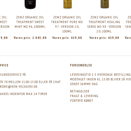
C OIL
ZENZ ORGANIC OIL
ZENZ ORGANIC OIL
ZENZ ORGANIC OIL
ZE
WEET
TREATMENT SWEET
TREATMENT PURE NO.
TREATMENT HEALING
TR
VERSION
MINT NO. 96, 1000ML.
97 - VERSION 2.0,
SENSE NO. 98 - VERSION
SEN
.
100ML.
2.0, 100ML.
19,00
Vores pris:
2.045,00
Vores pris:
419,00
Vores pris:
419,00
Vor
RVICE
FORSENDELSE
KUNDESERVICE PÅ
LEVERINGSTID 1-3 HVERDAGE. BESTILLIN
MODTAGET INDEN KL. 15.00 BLIVER SÅ VI
 70 78 MELLEM 11.00-13.00 ELLER PÅ CHAT
SENDT SAMME DAG
RDRE@REN-VELVAERE.DK
BETINGELSER
SVARES INDENFOR MAX 24 TIMER
FRAGT & LEVERING
FORTRYD KØBET