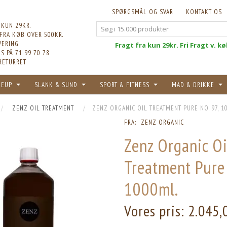
SPØRGSMÅL OG SVAR
KONTAKT OS
 KUN 29KR.
 FRA KØB OVER 500KR.
VERING
Fri
Fragt fra kun 29kr. Fri Fragt v. k
S PÅ 71 99 70 78
RETURRET
KEUP
SLANK & SUND
SPORT & FITNESS
MAD & DRIKKE
ZENZ OIL TREATMENT
ZENZ ORGANIC OIL TREATMENT PURE NO. 97, 1
FRA:
ZENZ ORGANIC
Zenz Organic Oi
Treatment Pure 
1000ml.
Vores pris:
2.045,