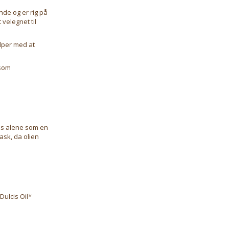
nde og er rig på
 velegnet til
lper med at
 som
es alene som en
ask, da olien
ulcis Oil*