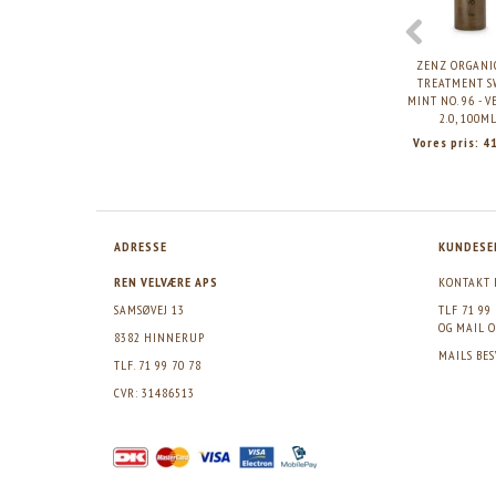
ZENZ ORGANI
TREATMENT S
MINT NO. 96 - 
2.0, 100ML
Vores pris:
4
ADRESSE
KUNDESE
REN VELVÆRE APS
KONTAKT 
SAMSØVEJ 13
TLF 71 99
OG MAIL
O
8382 HINNERUP
MAILS BE
TLF. 71 99 70 78
CVR: 31486513
>