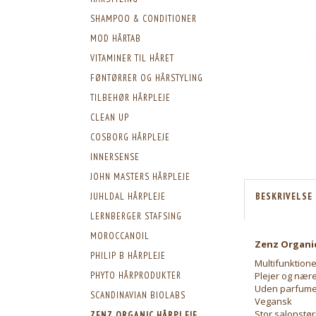
SHAMPOO & CONDITIONER
MOD HÅRTAB
VITAMINER TIL HÅRET
FØNTØRRER OG HÅRSTYLING
TILBEHØR HÅRPLEJE
CLEAN UP
COSBORG HÅRPLEJE
INNERSENSE
JOHN MASTERS HÅRPLEJE
JUHLDAL HÅRPLEJE
BESKRIVELSE
LERNBERGER STAFSING
MOROCCANOIL
Zenz Organic
PHILIP B HÅRPLEJE
Multifunktione
PHYTO HÅRPRODUKTER
Plejer og nær
Uden parfume 
SCANDINAVIAN BIOLABS
Vegansk
Stor salonstør
ZENZ ORGANIC HÅRPLEJE