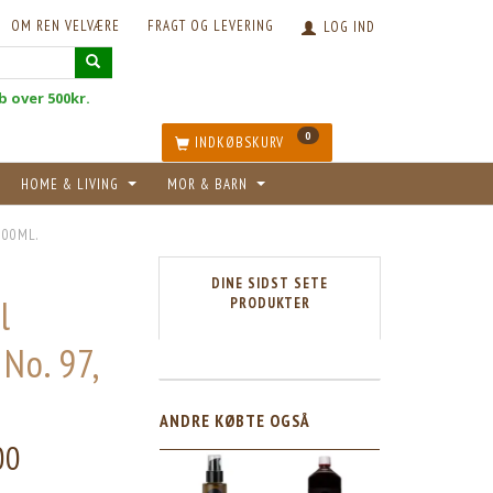
OM REN VELVÆRE
FRAGT OG LEVERING
LOG IND
øb over 500kr.
0
INDKØBSKURV
HOME & LIVING
MOR & BARN
000ML.
DINE SIDST SETE
l
PRODUKTER
No. 97,
ANDRE KØBTE OGSÅ
00