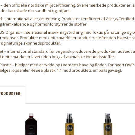
 den officielle nordiske miljøcertificering. Svanemærkede produkter er l
 der kan skade din sundhed og miljøet.
d – international allergimærkning. Produkter certificeret af AllergyCertified
rgifremkaldende og hormonforstyrrende stoffer.
S Organic – international mærkningsordning med fokus på naturlige og cer
gredienser. Produkter med dette mærke er produceret efter den højeste s
e og naturlige skønhedsprodukter.
t – international standard for vegansk producerede produkter, udstedt a
 dette mærke er lavet uden brug af animalske indholdsstoffer.
lastic – hjælper med at rydde op i verdens have og floder. For hvert OW
sælges, opsamler ReSea plastik 1:1 mod produktets emballagevægt.
PRODUKTER