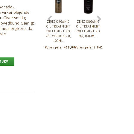
vocado-,
 virker plejende
r. Giver smidig
ZENZ ORGANIC
ZENZ ORGANIC
ZENZ ORGANIC
 hovedbund. Særligt
OIL TREATMENT
OIL TREATMENT
OIL TREATMENT
fumeallergikere, da
SWEET MINT NO.
SWEET MINT NO.
PURE NO. 97 -
lie.
96 - VERSION 2.0,
96, 1000ML.
VERSION 2.0,
100ML.
100ML.
Vores pris:
419,00
Vores pris:
2.045,00
Vores pris:
419,0
 KURV