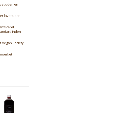
avet uden en
 er lavet uden
tificeret
tandard inden
f Vegan Society.
P-mærket