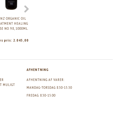
NZ ORGANIC OIL
ZENZ ORGANIC OIL
EATMENT HEALING
TREATMENT DEEP
SE NO. 98, 1000ML.
WOOD NO. 99 - VERSION
2.0, 100ML.
es pris:
2.045,00
Vores pris:
419,00
AFHENTNING
GER
AFHENTNING AF VARER:
DT MULIGT
MANDAG-TORSDAG 8.30-15.30
FREDAG. 8.30-15.00