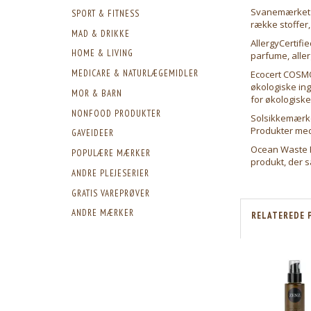
Svanemærket –
SPORT & FITNESS
række stoffer,
MAD & DRIKKE
AllergyCertifie
HOME & LIVING
parfume, alle
MEDICARE & NATURLÆGEMIDLER
Ecocert COSMO
økologiske in
MOR & BARN
for økologisk
NONFOOD PRODUKTER
Solsikkemærke
Produkter med
GAVEIDEER
Ocean Waste P
POPULÆRE MÆRKER
produkt, der 
ANDRE PLEJESERIER
GRATIS VAREPRØVER
ANDRE MÆRKER
RELATEREDE 