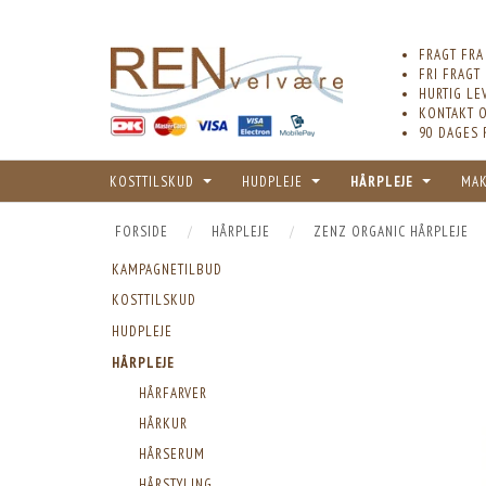
FRAGT FRA
FRI FRAGT
HURTIG LE
KONTAKT O
90 DAGES 
KOSTTILSKUD
HUDPLEJE
HÅRPLEJE
MA
FORSIDE
HÅRPLEJE
ZENZ ORGANIC HÅRPLEJE
KAMPAGNETILBUD
KOSTTILSKUD
HUDPLEJE
HÅRPLEJE
HÅRFARVER
HÅRKUR
HÅRSERUM
HÅRSTYLING