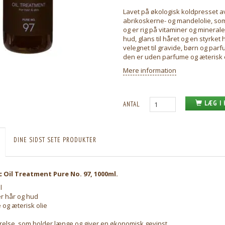
Lavet på økologisk koldpresset a
abrikoskerne- og mandelolie, som
og er rig på vitaminer og minerale
hud, glans til håret og en styrket
velegnet til gravide, børn og par
den er uden parfume og æterisk o
Mere information
LÆG I
ANTAL
DINE SIDST SETE PRODUKTER
 Oil Treatment Pure No. 97, 1000ml.
l
er hår og hud
og æterisk olie
relse, som holder længe og giver en økonomisk gevinst.