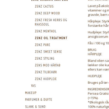
Lavet på økolo
ZENZ CACTUS
vitaminer og m
ZENZ DEEP WOOD
gravide, børn 
ZENZ FRESH HERBS OG
Hårpleje: Styr
RHASSOUL
forstærke hårs
ZENZ MENTHOL
Hudpleje: Sty
ansigtsserum 
ZENZ OIL TREATMENT
Fås i 100 og 10
ZENZ PURE
BRUG
ZENZ SWEET SENSE
HÅRPLEJE
ZENZ STYLING
Bland olien s
lækker olie ku
ZENS MOD HÅRTAB
ellers kan vær
ZENZ TILBEHØR
HUDPLEJE
ZENZ HUDPLEJE
Bruges på tør 
YAS
INGREDIENSE
MAKEUP
Persea Gratiss
(<15%).
PARFUMER & DUFTE
*Økologisk råv
100% naturlige
SLANK & SUND