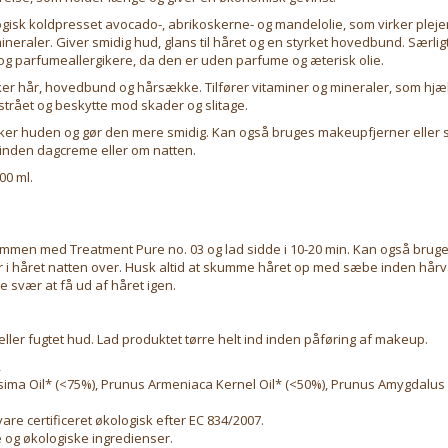
gisk koldpresset avocado-, abrikoskerne- og mandelolie, som virker pleje
ineraler. Giver smidig hud, glans til håret og en styrket hovedbund. Særligt
og parfumeallergikere, da den er uden parfume og æterisk olie.
ker hår, hovedbund og hårsække. Tilfører vitaminer og mineraler, som hjæ
trået og beskytte mod skader og slitage.
rker huden og gør den mere smidig. Kan også bruges makeupfjerner eller
inden dagcreme eller om natten.
00 ml.
ammen med Treatment Pure no. 03 og lad sidde i 10-20 min. Kan også brug
r i håret natten over. Husk altid at skumme håret op med sæbe inden hårv
e svær at få ud af håret igen.
eller fugtet hud. Lad produktet tørre helt ind inden påføring af makeup.
R
ima Oil* (<75%), Prunus Armeniaca Kernel Oil* (<50%), Prunus Amygdalus D
are certificeret økologisk efter EC 834/2007.
 og økologiske ingredienser.