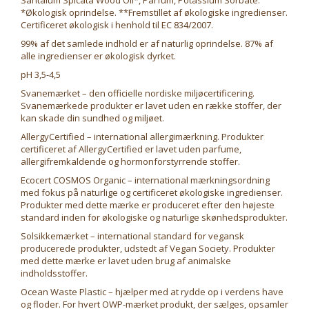
Santalum Spicata Wood Oil*, Parfum, Potassium Sorbate.
*Økologisk oprindelse. **Fremstillet af økologiske ingredienser.
Certificeret økologisk i henhold til EC 834/2007.
99% af det samlede indhold er af naturlig oprindelse. 87% af
alle ingredienser er økologisk dyrket.
pH 3,5-4,5
Svanemærket – den officielle nordiske miljøcertificering.
Svanemærkede produkter er lavet uden en række stoffer, der
kan skade din sundhed og miljøet.
AllergyCertified – international allergimærkning. Produkter
certificeret af AllergyCertified er lavet uden parfume,
allergifremkaldende og hormonforstyrrende stoffer.
Ecocert COSMOS Organic – international mærkningsordning
med fokus på naturlige og certificeret økologiske ingredienser.
Produkter med dette mærke er produceret efter den højeste
standard inden for økologiske og naturlige skønhedsprodukter.
Solsikkemærket – international standard for vegansk
producerede produkter, udstedt af Vegan Society. Produkter
med dette mærke er lavet uden brug af animalske
indholdsstoffer.
Ocean Waste Plastic – hjælper med at rydde op i verdens have
og floder. For hvert OWP-mærket produkt, der sælges, opsamler