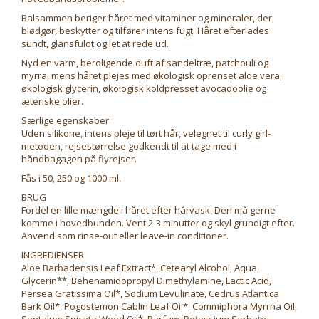
Balsammen beriger håret med vitaminer og mineraler, der
blødgør, beskytter og tilfører intens fugt. Håret efterlades
sundt, glansfuldt og let at rede ud.
Nyd en varm, beroligende duft af sandeltræ, patchouli og
myrra, mens håret plejes med økologisk oprenset aloe vera,
økologisk glycerin, økologisk koldpresset avocadoolie og
æteriske olier.
Særlige egenskaber:
Uden silikone, intens pleje til tørt hår, velegnet til curly girl-
metoden, rejsestørrelse godkendt til at tage med i
håndbagagen på flyrejser.
Fås i 50, 250 og 1000 ml.
BRUG
Fordel en lille mængde i håret efter hårvask. Den må gerne
komme i hovedbunden. Vent 2-3 minutter og skyl grundigt efter.
Anvend som rinse-out eller leave-in conditioner.
INGREDIENSER
Aloe Barbadensis Leaf Extract*, Cetearyl Alcohol, Aqua,
Glycerin**, Behenamidopropyl Dimethylamine, Lactic Acid,
Persea Gratissima Oil*, Sodium Levulinate, Cedrus Atlantica
Bark Oil*, Pogostemon Cablin Leaf Oil*, Commiphora Myrrha Oil,