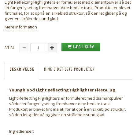
Light Reflecting Highlighters er formuleret med diamantpulver så det
let fanger lyset og fremhæver dine bedste træk. Produktet er blevet
fint malet, for at opnå en silkeblød struktur, så den let glider på og
giver en strålende sund glød.
Mere information
LÆG I KURV
ANTAL
BESKRIVELSE
DINE SIDST SETE PRODUKTER
Youngblood Light Reflecting Highlighter Fiesta, 8 g.
Light Reflecting Highlighters er formuleret med diamantpulver
så det let fanger lyset og fremhæver dine bedste træk.
Produktet er blevet fint malet, for at opnå en silkeblød struktur,
så den let glider på og giver en strålende sund glød.
Ingredienser: