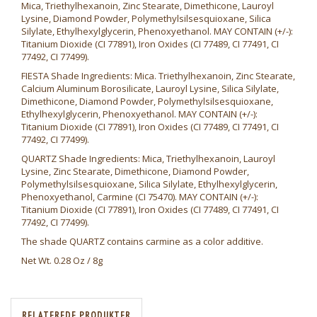
Mica, Triethylhexanoin, Zinc Stearate, Dimethicone, Lauroyl
Lysine, Diamond Powder, Polymethylsilsesquioxane, Silica
Silylate, Ethylhexylglycerin, Phenoxyethanol. MAY CONTAIN (+/-):
Titanium Dioxide (CI 77891), Iron Oxides (CI 77489, CI 77491, CI
77492, CI 77499).
FIESTA Shade Ingredients: Mica. Triethylhexanoin, Zinc Stearate,
Calcium Aluminum Borosilicate, Lauroyl Lysine, Silica Silylate,
Dimethicone, Diamond Powder, Polymethylsilsesquioxane,
Ethylhexylglycerin, Phenoxyethanol. MAY CONTAIN (+/-):
Titanium Dioxide (CI 77891), Iron Oxides (CI 77489, CI 77491, CI
77492, CI 77499).
QUARTZ Shade Ingredients: Mica, Triethylhexanoin, Lauroyl
Lysine, Zinc Stearate, Dimethicone, Diamond Powder,
Polymethylsilsesquioxane, Silica Silylate, Ethylhexylglycerin,
Phenoxyethanol, Carmine (CI 75470). MAY CONTAIN (+/-):
Titanium Dioxide (CI 77891), Iron Oxides (CI 77489, CI 77491, CI
77492, CI 77499).
The shade QUARTZ contains carmine as a color additive.
Net Wt. 0.28 Oz / 8g
RELATEREDE PRODUKTER