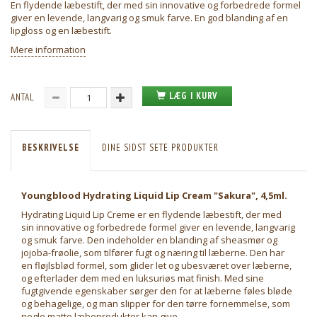
En flydende læbestift, der med sin innovative og forbedrede formel
giver en levende, langvarig og smuk farve. En god blanding af en
lipgloss og en læbestift.
Mere information
LÆG I KURV
ANTAL
BESKRIVELSE
DINE SIDST SETE PRODUKTER
Youngblood Hydrating Liquid Lip Cream "Sakura", 4,5ml.
Hydrating Liquid Lip Creme er en flydende læbestift, der med
sin innovative og forbedrede formel giver en levende, langvarig
og smuk farve. Den indeholder en blanding af sheasmør og
jojoba-frøolie, som tilfører fugt og næring til læberne. Den har
en fløjlsblød formel, som glider let og ubesværet over læberne,
og efterlader dem med en luksuriøs mat finish. Med sine
fugtgivende egenskaber sørger den for at læberne føles bløde
og behagelige, og man slipper for den tørre fornemmelse, som
nogle matte læbeprodukter kan give.