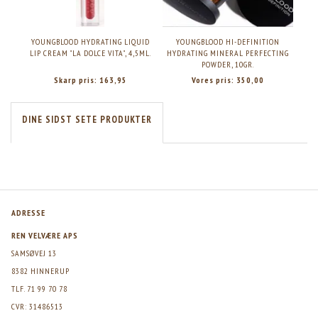
YOUNGBLOOD HYDRATING LIQUID
YOUNGBLOOD HI-DEFINITION
Y
LIP CREAM "LA DOLCE VITA", 4,5ML.
HYDRATING MINERAL PERFECTING
POWDER, 10GR.
Skarp pris:
163,95
Vores pris:
350,00
DINE SIDST SETE PRODUKTER
ADRESSE
REN VELVÆRE APS
SAMSØVEJ 13
8382 HINNERUP
TLF. 71 99 70 78
CVR: 31486513