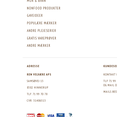
MOR & BARN
NONFOOD PRODUKTER
GAVEIDEER
POPULÆRE MÆRKER
ANDRE PLEJESERIER
GRATIS VAREPRØVER
ANDRE MÆRKER
ADRESSE
KUNDESE
REN VELVÆRE APS
KONTAKT 
SAMSØVEJ 13
TLF 71 99
OG MAIL
O
8382 HINNERUP
MAILS BE
TLF. 71 99 70 78
CVR: 31486513