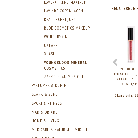
LAVERA TREND MAKE-UP
RELATEREDE 
LAVINDE COPENHAGEN
REAL TECHNIQUES
RUDE COSMETICS MAKEUP
WONDERSKIN
UKLASH
XLASH
YOUNGBLOOD MINERAL
COSMETICS
YOUNGBLO
HYDRATING LIQU
ZARKO BEAUTY BY OLI
CREAM "LA D
VITA", 4,5M
PARFUMER & DUFTE
SLANK & SUND
Skarp pris:
1
SPORT & FITNESS
MAD & DRIKKE
HOME & LIVING
MEDICARE & NATURLÆGEMIDLER