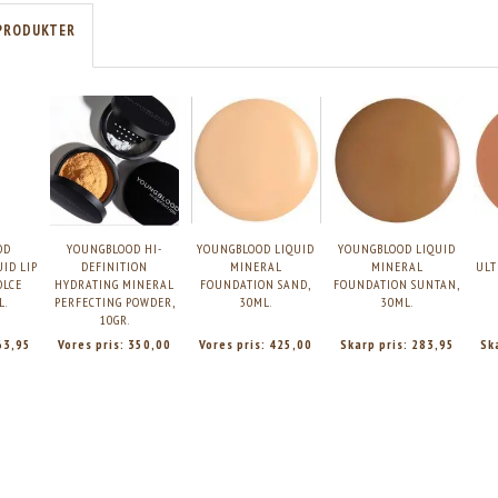
PRODUKTER
OD
YOUNGBLOOD HI-
YOUNGBLOOD LIQUID
YOUNGBLOOD LIQUID
ID LIP
DEFINITION
MINERAL
MINERAL
ULT
OLCE
HYDRATING MINERAL
FOUNDATION SAND,
FOUNDATION SUNTAN,
L.
PERFECTING POWDER,
30ML.
30ML.
10GR.
63,95
Vores pris:
350,00
Vores pris:
425,00
Skarp pris:
283,95
Sk