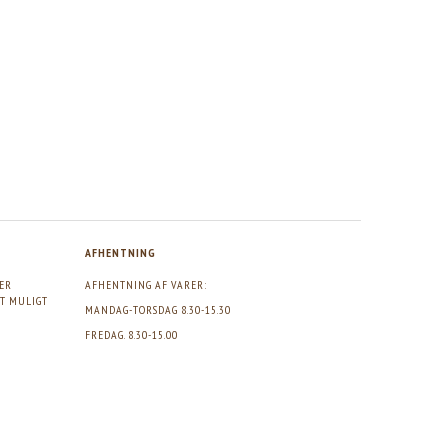
AFHENTNING
GER
AFHENTNING AF VARER:
DT MULIGT
MANDAG-TORSDAG 8.30-15.30
FREDAG. 8.30-15.00