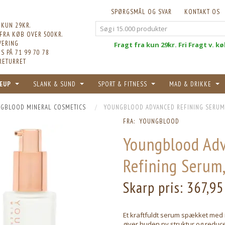
SPØRGSMÅL OG SVAR
KONTAKT OS
 KUN 29KR.
 FRA KØB OVER 500KR.
VERING
Fri
Fragt fra kun 29kr. Fri Fragt v. k
S PÅ 71 99 70 78
RETURRET
EUP
SLANK & SUND
SPORT & FITNESS
MAD & DRIKKE
GBLOOD MINERAL COSMETICS
YOUNGBLOOD ADVANCED REFINING SERUM,
FRA:
YOUNGBLOOD
Youngblood Ad
Refining Serum,
Skarp pris:
367,95
Et kraftfuldt serum spækket med
giver huden ny struktur og reduc