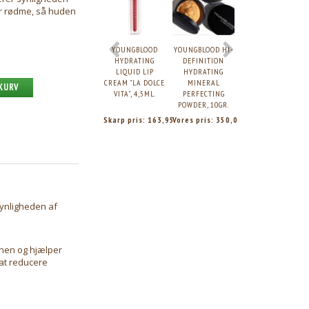
r rødme, så huden
YOUNGBLOOD
YOUNGBLOOD HI-
YOUNGBLOOD
HYDRATING
DEFINITION
LIQUID MINERAL
LIQUID LIP
HYDRATING
FOUNDATION
CREAM "LA DOLCE
MINERAL
SAND, 30ML.
 KURV
VITA", 4,5ML.
PERFECTING
POWDER, 10GR.
Skarp pris:
163,95
Vores pris:
350,00
Vores pris:
425,0
synligheden af
onen og hjælper
 at reducere