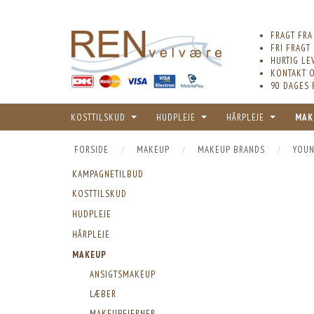
FRAGT FRA
FRI FRAGT
HURTIG LE
KONTAKT O
90 DAGES 
KOSTTILSKUD
HUDPLEJE
HÅRPLEJE
MAK
FORSIDE
MAKEUP
MAKEUP BRANDS
YOUN
KAMPAGNETILBUD
KOSTTILSKUD
HUDPLEJE
HÅRPLEJE
MAKEUP
ANSIGTSMAKEUP
LÆBER
MAKEUPFJERNER