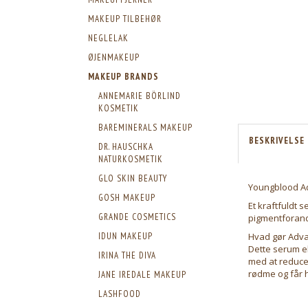
MAKEUP TILBEHØR
NEGLELAK
ØJENMAKEUP
MAKEUP BRANDS
ANNEMARIE BÖRLIND
KOSMETIK
BAREMINERALS MAKEUP
BESKRIVELSE
DR. HAUSCHKA
NATURKOSMETIK
GLO SKIN BEAUTY
Youngblood Ad
GOSH MAKEUP
Et kraftfuldt
GRANDE COSMETICS
pigmentforandr
IDUN MAKEUP
Hvad gør Adva
Dette serum ek
IRINA THE DIVA
med at reducer
rødme og får hu
JANE IREDALE MAKEUP
LASHFOOD