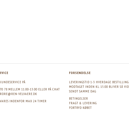
RVICE
FORSENDELSE
KUNDESERVICE PÅ
LEVERINGSTID 1-3 HVERDAGE. BESTILLIN
MODTAGET INDEN KL. 15.00 BLIVER SÅ VI
 70 78 MELLEM 11.00-13.00 ELLER PÅ CHAT
SENDT SAMME DAG
RDRE@REN-VELVAERE.DK
BETINGELSER
SVARES INDENFOR MAX 24 TIMER
FRAGT & LEVERING
FORTRYD KØBET