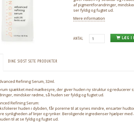
af pigmentforandringer, mindske
ser fyldig og fugtet ud.
Mere information
LÆG I
ANTAL
DINE SIDST SETE PRODUKTER
vanced Refining Serum, 32ml.
 serum spækket med mælkesyre, der giver huden ny struktur og reducerer 
inger, mindsker rødme, så huden ser fyldig og fugtet ud.
nced Refining Serum:
sfolierer huden i dybden, får porerne til at synes mindre, ensarter hudt
e synligheden af linjer og rynker. Beroligende ingredienser hjælper med
den til at se fyldig og fugtet ud.