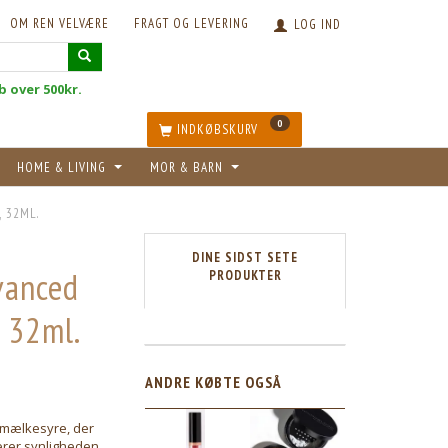
OM REN VELVÆRE
FRAGT OG LEVERING
LOG IND
øb over 500kr.
0
INDKØBSKURV
HOME & LIVING
MOR & BARN
 32ML.
DINE SIDST SETE
vanced
PRODUKTER
 32ml.
ANDRE KØBTE OGSÅ
 mælkesyre, der
erer synligheden