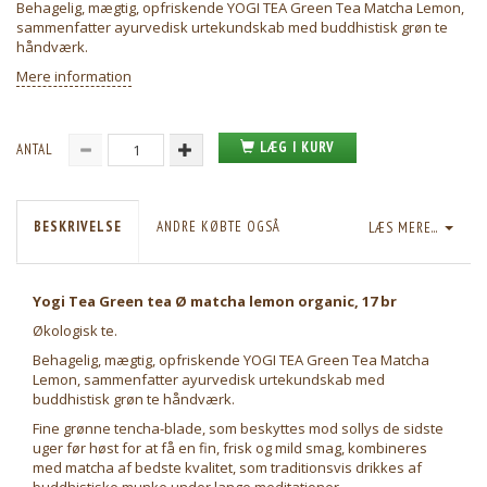
Behagelig, mægtig, opfriskende YOGI TEA Green Tea Matcha Lemon,
sammenfatter ayurvedisk urtekundskab med buddhistisk grøn te
håndværk.
Mere information
LÆG I KURV
ANTAL
BESKRIVELSE
ANDRE KØBTE OGSÅ
LÆS MERE...
Yogi Tea Green tea Ø matcha lemon organic, 17 br
Økologisk te.
Behagelig, mægtig, opfriskende YOGI TEA Green Tea Matcha
Lemon, sammenfatter ayurvedisk urtekundskab med
buddhistisk grøn te håndværk.
Fine grønne tencha-blade, som beskyttes mod sollys de sidste
uger før høst for at få en fin, frisk og mild smag, kombineres
med matcha af bedste kvalitet, som traditionsvis drikkes af