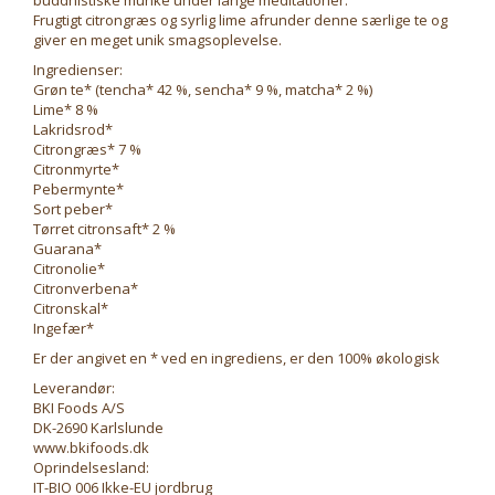
buddhistiske munke under lange meditationer.
Frugtigt citrongræs og syrlig lime afrunder denne særlige te og
giver en meget unik smagsoplevelse.
Ingredienser:
Grøn te* (tencha* 42 %, sencha* 9 %, matcha* 2 %)
Lime* 8 %
Lakridsrod*
Citrongræs* 7 %
Citronmyrte*
Pebermynte*
Sort peber*
Tørret citronsaft* 2 %
Guarana*
Citronolie*
Citronverbena*
Citronskal*
Ingefær*
Er der angivet en * ved en ingrediens, er den 100% økologisk
Leverandør:
BKI Foods A/S
DK-2690 Karlslunde
www.bkifoods.dk
Oprindelsesland:
IT-BIO 006 Ikke-EU jordbrug