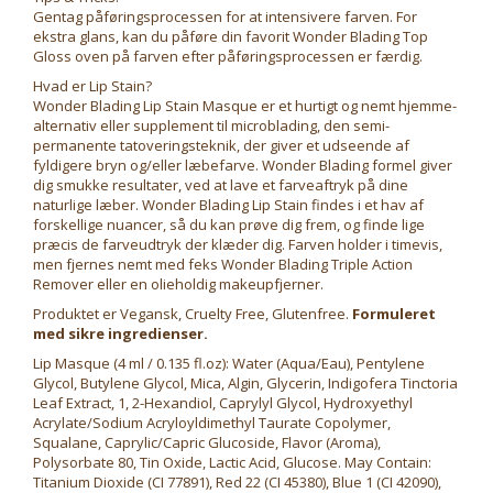
Gentag påføringsprocessen for at intensivere farven. For
ekstra glans, kan du påføre din favorit Wonder Blading Top
Gloss oven på farven efter påføringsprocessen er færdig.
Hvad er Lip Stain?
Wonder Blading Lip Stain Masque er et hurtigt og nemt hjemme-
alternativ eller supplement til microblading, den semi-
permanente tatoveringsteknik, der giver et udseende af
fyldigere bryn og/eller læbefarve. Wonder Blading formel giver
dig smukke resultater, ved at lave et farveaftryk på dine
naturlige læber. Wonder Blading Lip Stain findes i et hav af
forskellige nuancer, så du kan prøve dig frem, og finde lige
præcis de farveudtryk der klæder dig. Farven holder i timevis,
men fjernes nemt med feks Wonder Blading Triple Action
Remover eller en olieholdig makeupfjerner.
Produktet er Vegansk, Cruelty Free, Glutenfree.
Formuleret
med sikre ingredienser.
Lip Masque (4 ml / 0.135 fl.oz): Water (Aqua/Eau), Pentylene
Glycol, Butylene Glycol, Mica, Algin, Glycerin, Indigofera Tinctoria
Leaf Extract, 1, 2-Hexandiol, Caprylyl Glycol, Hydroxyethyl
Acrylate/Sodium Acryloyldimethyl Taurate Copolymer,
Squalane, Caprylic/Capric Glucoside, Flavor (Aroma),
Polysorbate 80, Tin Oxide, Lactic Acid, Glucose. May Contain:
Titanium Dioxide (CI 77891), Red 22 (CI 45380), Blue 1 (CI 42090),