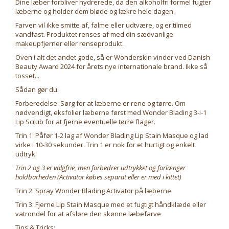
Dine læber forbliver hydrerede, da den alkoholfri formel fugter
læberne og holder dem bløde og lækre hele dagen.
Farven vil ikke smitte af, falme eller udtvære, og er tilmed
vandfast. Produktet renses af med din sædvanlige
makeupfjerner eller renseprodukt.
Oven i alt det andet gode, så er Wonderskin vinder ved Danish
Beauty Award 2024 for årets nye internationale brand. Ikke så
tosset...
Sådan gør du:
Forberedelse: Sørg for at læberne er rene og tørre. Om
nødvendigt, eksfolier læberne først med Wonder Blading 3-i-1
Lip Scrub for at fjerne eventuelle tørre flager.
Trin 1: Påfør 1-2 lag af Wonder Blading Lip Stain Masque og lad
virke i 10-30 sekunder. Trin 1 er nok for et hurtigt og enkelt
udtryk.
Trin 2 og 3 er valgfrie, men forbedrer udtrykket og forlænger
holdbarheden (Activator købes separat eller er med i kittet)
Trin 2: Spray Wonder Blading Activator på læberne
Trin 3: Fjerne Lip Stain Masque med et fugtigt håndklæde eller
vatrondel for at afsløre den skønne læbefarve
Tips & Tricks: