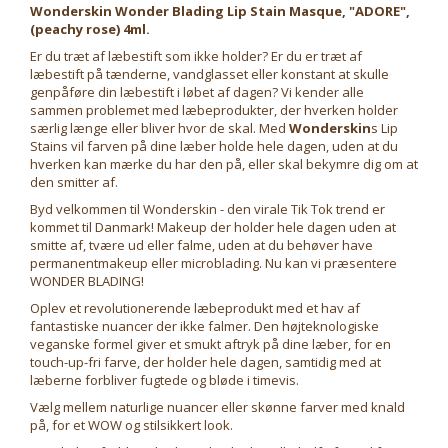
Wonderskin Wonder Blading Lip Stain Masque, "ADORE",
(peachy rose) 4ml.
Er du træt af læbestift som ikke holder? Er du er træt af
læbestift på tænderne, vandglasset eller konstant at skulle
genpåføre din læbestift i løbet af dagen? Vi kender alle
sammen problemet med læbeprodukter, der hverken holder
særlig længe eller bliver hvor de skal. Med
Wonderskin
s Lip
Stains vil farven på dine læber holde hele dagen, uden at du
hverken kan mærke du har den på, eller skal bekymre dig om at
den smitter af.
Byd velkommen til Wonderskin - den virale Tik Tok trend er
kommet til Danmark! Makeup der holder hele dagen uden at
smitte af, tvære ud eller falme, uden at du behøver have
permanentmakeup eller microblading. Nu kan vi præsentere
WONDER BLADING!
Oplev et revolutionerende læbeprodukt med et hav af
fantastiske nuancer der ikke falmer. Den højteknologiske
veganske formel giver et smukt aftryk på dine læber, for en
touch-up-fri farve, der holder hele dagen, samtidig med at
læberne forbliver fugtede og bløde i timevis.
Vælg mellem naturlige nuancer eller skønne farver med knald
på, for et WOW og stilsikkert look.