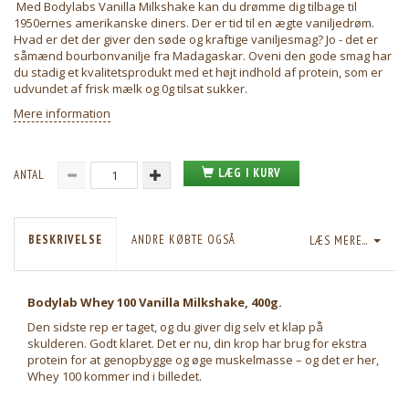
Med Bodylabs Vanilla Milkshake kan du drømme dig tilbage til
1950ernes amerikanske diners. Der er tid til en ægte vaniljedrøm.
Hvad er det der giver den søde og kraftige vaniljesmag? Jo - det er
såmænd bourbonvanilje fra Madagaskar. Oveni den gode smag har
du stadig et kvalitetsprodukt med et højt indhold af protein, som er
udvundet af frisk mælk og 0g tilsat sukker.
Mere information
LÆG I KURV
ANTAL
BESKRIVELSE
ANDRE KØBTE OGSÅ
LÆS MERE...
Bodylab Whey 100 Vanilla Milkshake, 400g.
Den sidste rep er taget, og du giver dig selv et klap på
skulderen. Godt klaret. Det er nu, din krop har brug for ekstra
protein for at genopbygge og øge muskelmasse – og det er her,
Whey 100 kommer ind i billedet.