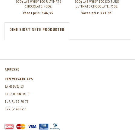
BODYLAB WHEY 100 ULTIMATE
BODYLAB WHEY 100 ISO PURE
BOD
CHOCOLATE, 400G.
ULTIMATE CHOCOLATE, 750G.
Vores pris:
146,95
Vores pris:
321,95
DINE SIDST SETE PRODUKTER
ADRESSE
REN VELVÆRE APS
SAMSØVEJ 13
8382 HINNERUP
TLF. 71 99 70 78
CVR: 31486513