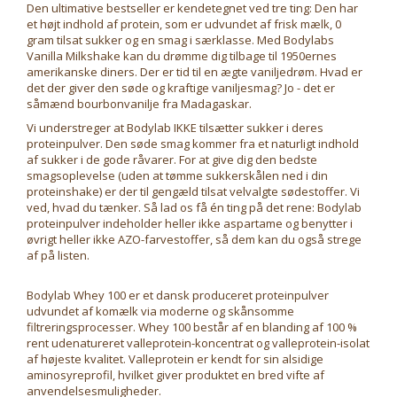
Den ultimative bestseller er kendetegnet ved tre ting: Den har
et højt indhold af protein, som er udvundet af frisk mælk, 0
gram tilsat sukker og en smag i særklasse. Med Bodylabs
Vanilla Milkshake kan du drømme dig tilbage til 1950ernes
amerikanske diners. Der er tid til en ægte vaniljedrøm. Hvad er
det der giver den søde og kraftige vaniljesmag? Jo - det er
såmænd bourbonvanilje fra Madagaskar.
Vi understreger at Bodylab IKKE tilsætter sukker i deres
proteinpulver. Den søde smag kommer fra et naturligt indhold
af sukker i de gode råvarer. For at give dig den bedste
smagsoplevelse (uden at tømme sukkerskålen ned i din
proteinshake) er der til gengæld tilsat velvalgte sødestoffer. Vi
ved, hvad du tænker. Så lad os få én ting på det rene: Bodylab
proteinpulver indeholder heller ikke aspartame og benytter i
øvrigt heller ikke AZO-farvestoffer, så dem kan du også strege
af på listen.
Bodylab Whey 100 er et dansk produceret proteinpulver
udvundet af komælk via moderne og skånsomme
filtreringsprocesser. Whey 100 består af en blanding af 100 %
rent udenatureret valleprotein-koncentrat og valleprotein-isolat
af højeste kvalitet. Valleprotein er kendt for sin alsidige
aminosyreprofil, hvilket giver produktet en bred vifte af
anvendelsesmuligheder.