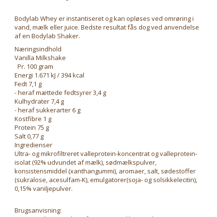
Bodylab Whey er instantiseret og kan opløses ved omrøring i
vand, mælk eller juice. Bedste resultat fås dog ved anvendelse
af en Bodylab Shaker.
Næringsindhold
Vanilla Milkshake
Pr. 100 gram
Energi 1.671 kJ / 394 kcal
Fedt 7,1 g
- heraf mættede fedtsyrer 3,4 g
Kulhydrater 7,4 g
- heraf sukkerarter 6 g
Kostfibre 1 g
Protein 75 g
Salt 0,77 g
Ingredienser
Ultra- og mikrofiltreret valleprotein-koncentrat og valleprotein-
isolat (92% udvundet af mælk), sødmælkspulver,
konsistensmiddel (xanthangummi), aromaer, salt, sødestoffer
(sukralose, acesulfam-K), emulgatorer(soja- og solsikkelecitin),
0,15% vaniljepulver.
Brugsanvisning: