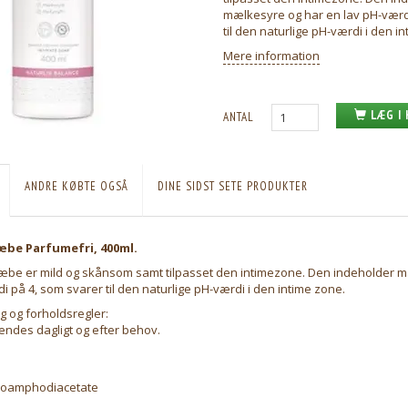
mælkesyre og har en lav pH-værd
til den naturlige pH-værdi i den i
Mere information
LÆG I
ANTAL
ANDRE KØBTE OGSÅ
DINE SIDST SETE PRODUKTER
æbe Parfumefri, 400ml.
æbe er mild og skånsom samt tilpasset den intimezone. Den indeholder 
i på 4, som svarer til den naturlige pH-værdi i den intime zone.
g og forholdsregler:
endes dagligt og efter behov.
roamphodiacetate