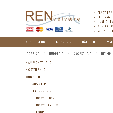
FRAGT FRA
FRI FRAGT
HURTIG LE
KONTAKT O
90 DAGES 
KOSTTILSKUD
HUDPLEJE
HÅRPLEJE
MAK
FORSIDE
HUDPLEJE
KROPSPLEJE
INTIMPL
KAMPAGNETILBUD
KOSTTILSKUD
HUDPLEJE
ANSIGTSPLEJE
KROPSPLEJE
BODYLOTION
BODYSHAMPOO
FODPLEJE