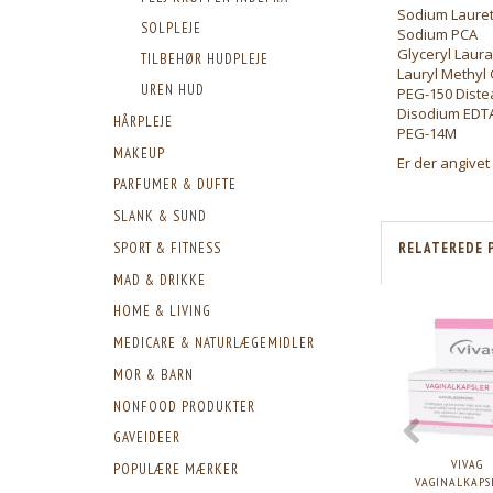
Sodium Lauret
SOLPLEJE
Sodium PCA
Glyceryl Laura
TILBEHØR HUDPLEJE
Lauryl Methyl
UREN HUD
PEG-150 Diste
Disodium EDT
HÅRPLEJE
PEG-14M
MAKEUP
Er der angivet
PARFUMER & DUFTE
SLANK & SUND
SPORT & FITNESS
RELATEREDE 
MAD & DRIKKE
HOME & LIVING
MEDICARE & NATURLÆGEMIDLER
MOR & BARN
NONFOOD PRODUKTER
GAVEIDEER
VIVAG
POPULÆRE MÆRKER
VAGINALKAPSL