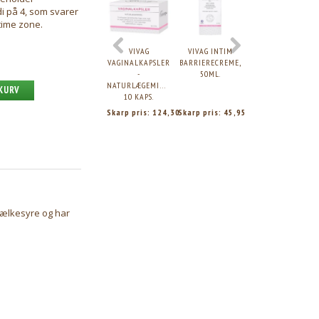
i på 4, som svarer
ntime zone.
VIVAG
VIVAG INTIM
VIVAG INTIMSÆBE
VAGINALKAPSLER
BARRIERECREME,
PARFUMEFRI,
-
50ML.
250ML.
NATURLÆGEMIDDEL,
 KURV
10 KAPS.
Skarp pris:
124,30
Skarp pris:
45,95
Skarp pris:
58,03
mælkesyre og har