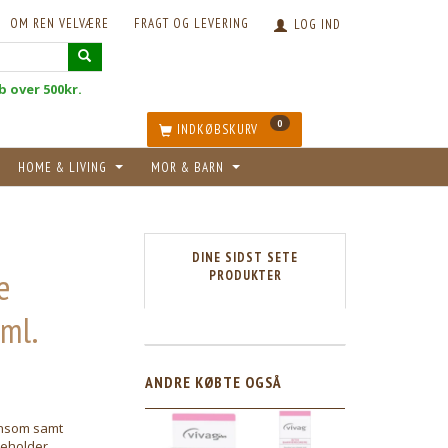
OM REN VELVÆRE
FRAGT OG LEVERING
LOG IND
øb over 500kr.
0
INDKØBSKURV
HOME & LIVING
MOR & BARN
DINE SIDST SETE
e
PRODUKTER
ml.
ANDRE KØBTE OGSÅ
ånsom samt
deholder