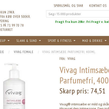
SPØRGSMÅL OG SVAR
KONTAKT OS
 KUN 29KR.
 FRA KØB OVER 500KR.
VERING
Fri
Fragt fra kun 29kr. Fri Fragt v. k
S PÅ 71 99 70 78
RETURRET
EUP
SLANK & SUND
SPORT & FITNESS
MAD & DRIKKE
EJE
VIVAG FEMALE
VIVAG INTIMSÆBE PARFUMEFRI, 400ML.
FRA:
VIVAG
Vivag Intimsæb
Parfumefri, 400
Skarp pris:
74,51
Vivag® intimsæbe er mild og sk
tilpasset den intimezone. Den in