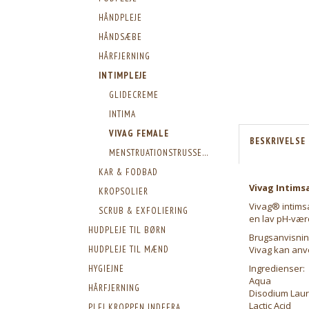
HÅNDPLEJE
HÅNDSÆBE
HÅRFJERNING
INTIMPLEJE
GLIDECREME
INTIMA
VIVAG FEMALE
BESKRIVELSE
MENSTRUATIONSTRUSSER
KAR & FODBAD
Vivag Intims
KROPSOLIER
Vivag® intims
SCRUB & EXFOLIERING
en lav pH-værd
HUDPLEJE TIL BØRN
Brugsanvisnin
Vivag kan anv
HUDPLEJE TIL MÆND
Ingredienser:
HYGIEJNE
Aqua
HÅRFJERNING
Disodium Lau
Lactic Acid
PLEJ KROPPEN INDEFRA