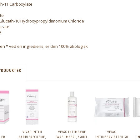
h-11 Carboxylate
te
 Gluceth-10 Hydroxypropyldimonium Chloride
arate
A
 en * ved en ingrediens, er den 100% økologisk
PRODUKTER
VIVAG INTIM
VIVAG INTIMSÆBE
VIVAG
ER -
BARRIERECREME,
PARFUMEFRI, 250ML.
INTIMSERVIETTER 30
I