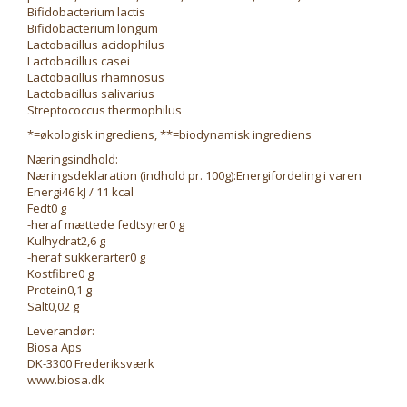
Bifidobacterium lactis
Bifidobacterium longum
Lactobacillus acidophilus
Lactobacillus casei
Lactobacillus rhamnosus
Lactobacillus salivarius
Streptococcus thermophilus
*=økologisk ingrediens, **=biodynamisk ingrediens
Næringsindhold:
Næringsdeklaration (indhold pr. 100g):Energifordeling i varen
Energi46 kJ / 11 kcal
Fedt0 g
-heraf mættede fedtsyrer0 g
Kulhydrat2,6 g
-heraf sukkerarter0 g
Kostfibre0 g
Protein0,1 g
Salt0,02 g
Leverandør:
Biosa Aps
DK-3300 Frederiksværk
www.biosa.dk