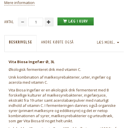
Mere information
LÆG I KURV
ANTAL
BESKRIVELSE
ANDRE KØBTE OGSÅ
LÆS MERE...
Vita Biosa Ingefær Ø, 3L
Økologisk fermenteret drik med vitamin C.
Unik kombination af mælkesyrebakterier, urter, ingefær og
acerola med vitamin C.
Vita Biosa Ingefær er en økologisk drik fermenteret med 8
forskellige kulturer af mælkesyrebakterier, ingefærjuice,
ekstrakt fra 19 urter samt acerolabærpulver med naturligt
indhold af vitamin C. I fermenteringen dannes også organiske
syrer (primært mælkesyre og eddikesyre) og det er netop
kombinationen af syrer, mælkesyrebakterier og urteudtræk,
som gør Vita Biosa til noget helt unikt.