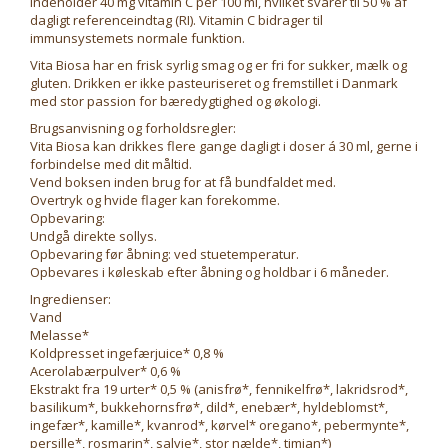
Indeholder 40 mg vitamin C per 100 ml, hvilket svarer til 50 % af
dagligt referenceindtag (RI). Vitamin C bidrager til
immunsystemets normale funktion.
Vita Biosa har en frisk syrlig smag og er fri for sukker, mælk og
gluten. Drikken er ikke pasteuriseret og fremstillet i Danmark
med stor passion for bæredygtighed og økologi.
Brugsanvisning og forholdsregler:
Vita Biosa kan drikkes flere gange dagligt i doser á 30 ml, gerne i
forbindelse med dit måltid.
Vend boksen inden brug for at få bundfaldet med.
Overtryk og hvide flager kan forekomme.
Opbevaring:
Undgå direkte sollys.
Opbevaring før åbning: ved stuetemperatur.
Opbevares i køleskab efter åbning og holdbar i 6 måneder.
Ingredienser:
Vand
Melasse*
Koldpresset ingefærjuice* 0,8 %
Acerolabærpulver* 0,6 %
Ekstrakt fra 19 urter* 0,5 % (anisfrø*, fennikelfrø*, lakridsrod*,
basilikum*, bukkehornsfrø*, dild*, enebær*, hyldeblomst*,
ingefær*, kamille*, kvanrod*, kørvel* oregano*, pebermynte*,
persille*, rosmarin*, salvie*, stor nælde*, timian*)