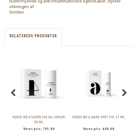
hudfornyende og anti-inflammatoriske egenskaber, styrker
virkningen af
formlen
RELATEREDE PRODUKTER
VERSO NO 4 SUPER FACIAL SERUM,
VERSO NO 6 DARK SPOT FIX, 15 ML.
VER
30 ML.
Vores pris:
795,00
Vores pris:
600,00