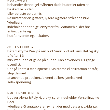
Hydroxy-syrer
behandler denne gel målrettet døde hudceller uden at
beskadige huden
eller belaste epidermis.
Resultatet er en glattere, lysere og mere strålende hud.
Yderligere
indeholder denne gel enzymer fra Granatæble, der har
antioxidante og
hudfornyende egenskaber.
ANBEFALET BRUG
Påfør Enzyme Peel på ren hud. Smør blidt ud i ansigtet og skyl
af efter 1-3
minutter uden at gnide på huden. Kan anvendes 1-3 gange
ugentligt.
Undgå kontakt med øjnene. Hvis rødme eller irritation opstår,
stop da med
at anvende produktet. Anvend solbeskyttelse ved
soleksponering.
NØGLEINGREDIENSER
Udover Alpha & Poly Hydroxy-syrer indeholder Verso Enzyme
Peel
yderligere Granatæble-enzymer, der med dets antioxidante,