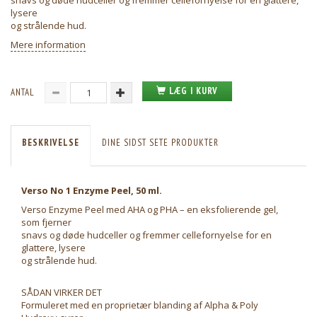
snavs og døde hudceller og fremmer cellefornyelse for en glattere,
lysere
og strålende hud.
Mere information
LÆG I KURV
ANTAL
BESKRIVELSE
DINE SIDST SETE PRODUKTER
Verso No 1 Enzyme Peel, 50 ml.
Verso Enzyme Peel med AHA og PHA – en eksfolierende gel,
som fjerner
snavs og døde hudceller og fremmer cellefornyelse for en
glattere, lysere
og strålende hud.
SÅDAN VIRKER DET
Formuleret med en proprietær blanding af Alpha & Poly