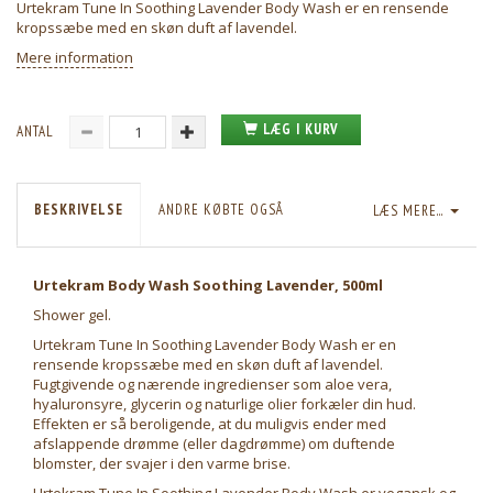
Urtekram Tune In Soothing Lavender Body Wash er en rensende
kropssæbe med en skøn duft af lavendel.
Mere information
LÆG I KURV
ANTAL
BESKRIVELSE
ANDRE KØBTE OGSÅ
LÆS MERE...
Urtekram Body Wash Soothing Lavender, 500ml
Shower gel.
Urtekram Tune In Soothing Lavender Body Wash er en
rensende kropssæbe med en skøn duft af lavendel.
Fugtgivende og nærende ingredienser som aloe vera,
hyaluronsyre, glycerin og naturlige olier forkæler din hud.
Effekten er så beroligende, at du muligvis ender med
afslappende drømme (eller dagdrømme) om duftende
blomster, der svajer i den varme brise.