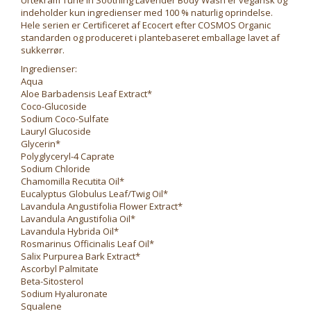
Urtekram Tune In Soothing Lavender Body Wash er vegansk og
indeholder kun ingredienser med 100 % naturlig oprindelse.
Hele serien er Certificeret af Ecocert efter COSMOS Organic
standarden og produceret i plantebaseret emballage lavet af
sukkerrør.
Ingredienser:
Aqua
Aloe Barbadensis Leaf Extract*
Coco-Glucoside
Sodium Coco-Sulfate
Lauryl Glucoside
Glycerin*
Polyglyceryl-4 Caprate
Sodium Chloride
Chamomilla Recutita Oil*
Eucalyptus Globulus Leaf/Twig Oil*
Lavandula Angustifolia Flower Extract*
Lavandula Angustifolia Oil*
Lavandula Hybrida Oil*
Rosmarinus Officinalis Leaf Oil*
Salix Purpurea Bark Extract*
Ascorbyl Palmitate
Beta-Sitosterol
Sodium Hyaluronate
Squalene