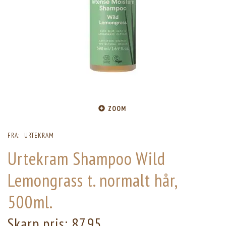
ZOOM
FRA:
URTEKRAM
Urtekram Shampoo Wild
Lemongrass t. normalt hår,
500ml.
Skarp pris:
87,95