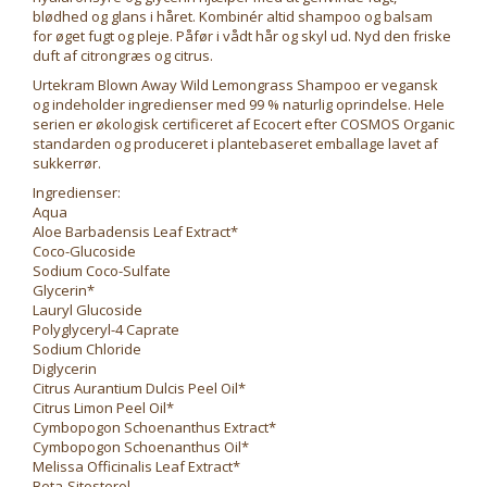
blødhed og glans i håret. Kombinér altid shampoo og balsam
for øget fugt og pleje. Påfør i vådt hår og skyl ud. Nyd den friske
duft af citrongræs og citrus.
Urtekram Blown Away Wild Lemongrass Shampoo er vegansk
og indeholder ingredienser med 99 % naturlig oprindelse. Hele
serien er økologisk certificeret af Ecocert efter COSMOS Organic
standarden og produceret i plantebaseret emballage lavet af
sukkerrør.
Ingredienser:
Aqua
Aloe Barbadensis Leaf Extract*
Coco-Glucoside
Sodium Coco-Sulfate
Glycerin*
Lauryl Glucoside
Polyglyceryl-4 Caprate
Sodium Chloride
Diglycerin
Citrus Aurantium Dulcis Peel Oil*
Citrus Limon Peel Oil*
Cymbopogon Schoenanthus Extract*
Cymbopogon Schoenanthus Oil*
Melissa Officinalis Leaf Extract*
Beta-Sitosterol