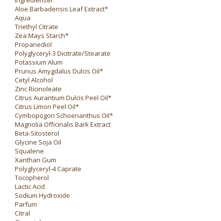
Ingredienser:
Aloe Barbadensis Leaf Extract*
Aqua
Triethyl Citrate
Zea Mays Starch*
Propanediol
Polyglyceryl-3 Dicitrate/Stearate
Potassium Alum
Prunus Amygdalus Dulcis Oil*
Cetyl Alcohol
Zinc Ricinoleate
Citrus Aurantium Dulcis Peel Oil*
Citrus Limon Peel Oil*
Cymbopogon Schoenanthus Oil*
Magnolia Officinalis Bark Extract
Beta-Sitosterol
Glycine Soja Oil
Squalene
Xanthan Gum
Polyglyceryl-4 Caprate
Tocopherol
Lactic Acid
Sodium Hydroxide
Parfum
Citral