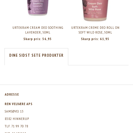
URTEKRAM CREAM DEO SOOTHING
URTEKRAM CREME DEO ROLL ON
LAVENDER, 50ML
SOFT WILD ROSE, 50ML
Skarp pris:
56,95
Skarp pris:
61,95
DINE SIDST SETE PRODUKTER
ADRESSE
REN VELVÆRE APS
SAMSØVEJ 13
8382 HINNERUP
TLF. 71 99 70 78