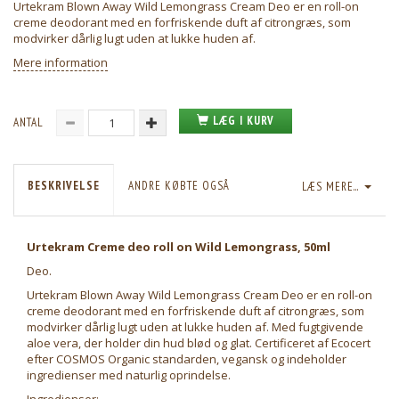
Urtekram Blown Away Wild Lemongrass Cream Deo er en roll-on
creme deodorant med en forfriskende duft af citrongræs, som
modvirker dårlig lugt uden at lukke huden af.
Mere information
LÆG I KURV
ANTAL
BESKRIVELSE
ANDRE KØBTE OGSÅ
LÆS MERE...
Urtekram Creme deo roll on Wild Lemongrass, 50ml
Deo.
Urtekram Blown Away Wild Lemongrass Cream Deo er en roll-on
creme deodorant med en forfriskende duft af citrongræs, som
modvirker dårlig lugt uden at lukke huden af. Med fugtgivende
aloe vera, der holder din hud blød og glat. Certificeret af Ecocert
efter COSMOS Organic standarden, vegansk og indeholder
ingredienser med naturlig oprindelse.