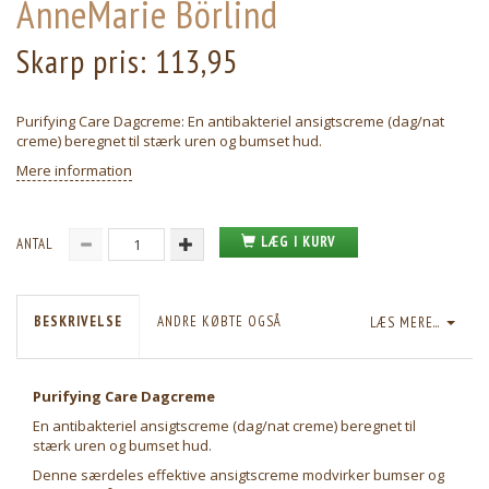
AnneMarie Börlind
Skarp pris:
113,95
Purifying Care Dagcreme: En antibakteriel ansigtscreme (dag/nat
creme) beregnet til stærk uren og bumset hud.
Mere information
LÆG I KURV
ANTAL
BESKRIVELSE
ANDRE KØBTE OGSÅ
LÆS MERE...
Purifying Care Dagcreme
En antibakteriel ansigtscreme (dag/nat creme) beregnet til
stærk uren og bumset hud.
Denne særdeles effektive ansigtscreme modvirker bumser og