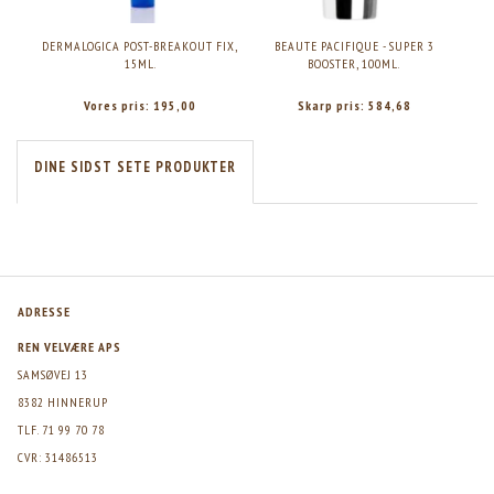
DERMALOGICA POST-BREAKOUT FIX,
BEAUTE PACIFIQUE - SUPER 3
BE
15ML.
BOOSTER, 100ML.
AN
Vores pris:
195,00
Skarp pris:
584,68
DINE SIDST SETE PRODUKTER
ADRESSE
REN VELVÆRE APS
SAMSØVEJ 13
8382 HINNERUP
TLF. 71 99 70 78
CVR: 31486513