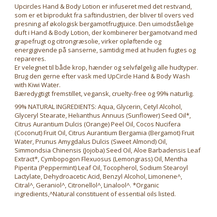
Upcircles Hand & Body Lotion er infuseret med det restvand,
som er et biprodukt fra saftindustrien, der bliver til overs ved
presning af økologisk bergamotfrugtjuice. Den uimodståelige
duft i Hand & Body Lotion, der kombinerer bergamotvand med
grapefrugt og citrongræsolie, virker opløftende og
energigivende på sanserne, samtidig med at huden fugtes og
repareres.
Er velegnet til både krop, hænder og selvfølgelig alle hudtyper.
Brug den gerne efter vask med UpCircle Hand & Body Wash
with Kiwi Water.
Bæredygtigt fremstillet, vegansk, cruelty-free og 99% naturlig.
99% NATURAL INGREDIENTS: Aqua, Glycerin, Cetyl Alcohol,
Glyceryl Stearate, Helianthus Annuus (Sunflower) Seed Oil*,
Citrus Aurantium Dulcis (Orange) Peel Oil, Cocos Nucifera
(Coconut) Fruit Oil, Citrus Aurantium Bergamia (Bergamot) Fruit
Water, Prunus Amygdalus Dulcis (Sweet Almond) Oil,
Simmondsia Chinensis (Jojoba) Seed Oil, Aloe Barbadensis Leaf
Extract*, Cymbopogon Flexuosus (Lemongrass) Oil, Mentha
Piperita (Peppermint) Leaf Oil, Tocopherol, Sodium Stearoyl
Lactylate, Dehydroacetic Acid, Benzyl Alcohol, Limonene^,
Citral^, Geraniol^, Citronellol^, Linalool^. *Organic
ingredients,^Natural constituent of essential oils listed.