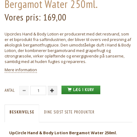
Bergamot Water 250ml.
Vores pris:
169,00
Upcircles Hand & Body Lotion er produceret med det restvand, som
er et biprodukt fra saftindustrien, der bliver til overs ved presning af
økologisk bergamotfrugtjuice. Den uimodståelige duft i Hand & Body
Lotion, der kombinerer bergamotvand med grapefrugt og
citrongræsolie, virker opløftende og energigivende på sanserne,
samtidig med at huden fugtes og repareres.
Mere information
LÆG I KURV
ANTAL
BESKRIVELSE
DINE SIDST SETE PRODUKTER
UpCircle Hand & Body Lotion Bergamot Water 250ml.