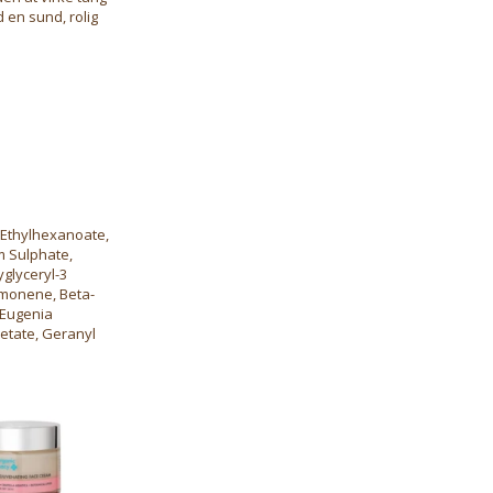
 en sund, rolig
l Ethylhexanoate,
m Sulphate,
glyceryl-3
 Limonene, Beta-
 Eugenia
cetate, Geranyl