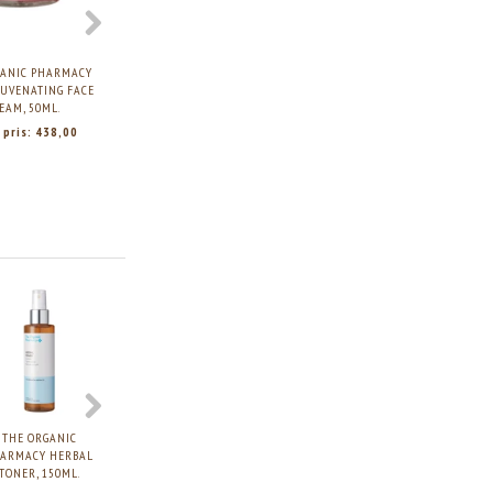
GANIC PHARMACY
THE ORGANIC PHARMACY
THE ORGANIC PHARMACY
JUVENATING FACE
COLLAGEN PLUS SERUM,
NECK + CHEST FIRMING
EAM, 50ML.
35ML
LOTION, 50ML
 pris:
438,00
Vores pris:
498,00
Vores pris:
318,00
THE ORGANIC
THE ORGANIC
THE ORGANIC
THE ORGANI
ARMACY HERBAL
PHARMACY PURIFYING
PHARMACY ENZYME
PHARMACY RO
TONER, 150ML.
SEAWEED CLAY MASK,
PEEL MASK, 60ML.
FACIAL CLEANS
60ML.
GEL, 200ML.