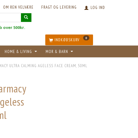
OM REN VELVÆRE
FRAGT OG LEVERING
LOG IND
øb over 500kr.
0
INDKØBSKURV
HOME & LIVING
MOR & BARN
MACY ULTRA CALMING AGELESS FACE CREAM, 50ML
armacy
geless
ml