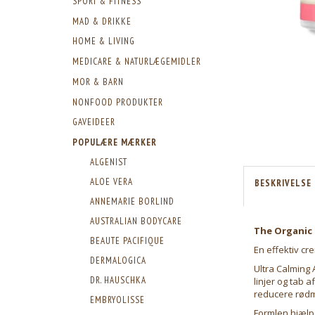
SPORT & FITNESS
MAD & DRIKKE
HOME & LIVING
MEDICARE & NATURLÆGEMIDLER
MOR & BARN
NONFOOD PRODUKTER
GAVEIDEER
POPULÆRE MÆRKER
ALGENIST
ALOE VERA
BESKRIVELSE
ANNEMARIE BORLIND
AUSTRALIAN BODYCARE
The Organic 
BEAUTE PACIFIQUE
En effektiv cre
DERMALOGICA
Ultra Calming
DR. HAUSCHKA
linjer og tab 
reducere rødm
EMBRYOLISSE
Formlen hjælpe