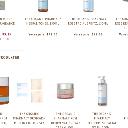
U WOOD
THE ORGANIC PHARMACY
THE ORGANIC PHARMACY
THE OR
RAGRANCE
HERBAL TONER, 150ML.
ROSE FACIAL SPRITZ, 150ML.
ROSE RE
CR
s:
89,25
Vores pris:
178,00
Vores pris:
178,00
Vores
119,00
PRODUKTER
IC
THE ORGANIC
THE ORGANIC
THE ORGANIC
RROT
PHARMACY ØKOLOGISK
PHARMACY ROSE
PHARMACY
PH
NSER,
MUSLIN CLOTH, 2 STK.
REJUVENATING FACE
PEPPERMINT FACIAL
CREAM, 50ML.
WASH, 200ML.