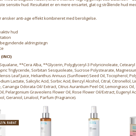
ste sensitiv hud. Resultatet er en mere ensartet, glat og strålende hud med
 der ønsker anti-age effekt kombineret med beroligelse.
reaktiv hud
itation
og begyndende aldringstegn
ce
(INCI)
Squalane, **Cera Alba, **Glycerin, Polyglyceryl-3 Polyricinoleate, Ceteary
apric Triglyceride, Sorbitan Sesquioleate, Sucrose Polystearate, Magnesiu
nsis Leaf Juice, Helianthus Annuus (Sunflower) Seed Oil, Tocopherol, Poly
dium Lactate, Salicylic Acid, Sorbic Acid, Benzyl Alcohol, Citral, Citronellol,
 Cananga Odorata Oil/ Extract, Citrus Aurantium Peel Oil, Lemongrass Oil,
il, Pelargonium Graveolens Flower Oil, Rose Flower Oil/Extract, Eugenyl A
ol, Geraniol, Linalool, Parfum (Fragrance).
 15% RABAT