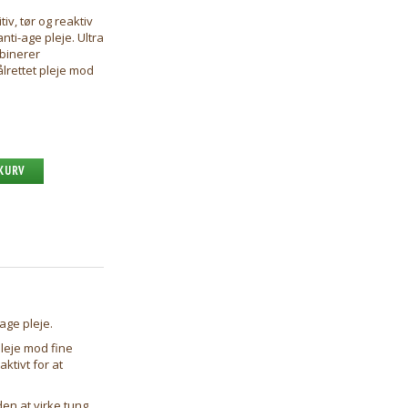
tiv, tør og reaktiv
nti-age pleje. Ultra
binerer
lrettet pleje mod
 KURV
-age pleje.
leje mod fine
ktivt for at
en at virke tung