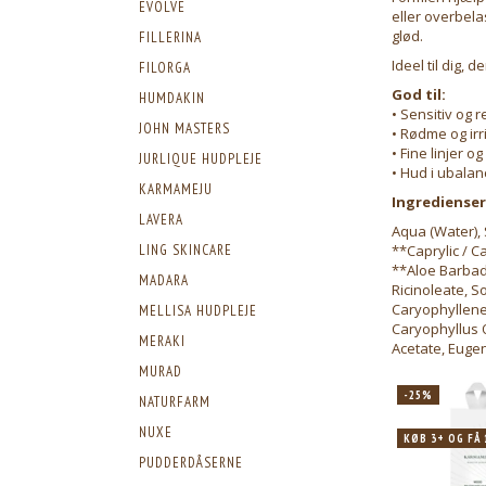
EVOLVE
eller overbela
glød.
FILLERINA
Ideel til dig,
FILORGA
God til:
HUMDAKIN
• Sensitiv og 
JOHN MASTERS
• Rødme og irr
• Fine linjer 
JURLIQUE HUDPLEJE
• Hud i ubalan
KARMAMEJU
Ingredienser 
LAVERA
Aqua (Water), 
**Caprylic / C
LING SKINCARE
**Aloe Barbade
MADARA
Ricinoleate, So
Caryophyllene,
MELLISA HUDPLEJE
Caryophyllus O
MERAKI
Acetate, Eugen
MURAD
-25%
NATURFARM
NUXE
KØB 3+ OG FÅ
PUDDERDÅSERNE