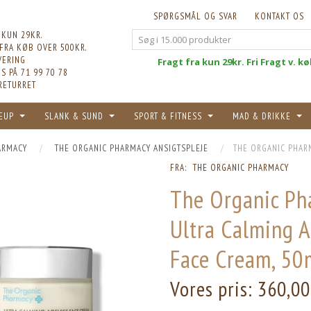
SPØRGSMÅL OG SVAR
KONTAKT OS
 KUN 29KR.
 FRA KØB OVER 500KR.
VERING
Fri
Fragt fra kun 29kr. Fri Fragt v. k
S PÅ 71 99 70 78
RETURRET
EUP
SLANK & SUND
SPORT & FITNESS
MAD & DRIKKE
ARMACY
THE ORGANIC PHARMACY ANSIGTSPLEJE
THE ORGANIC PHAR
FRA:
THE ORGANIC PHARMACY
The Organic Ph
Ultra Calming A
Face Cream, 50
Vores pris:
360,00