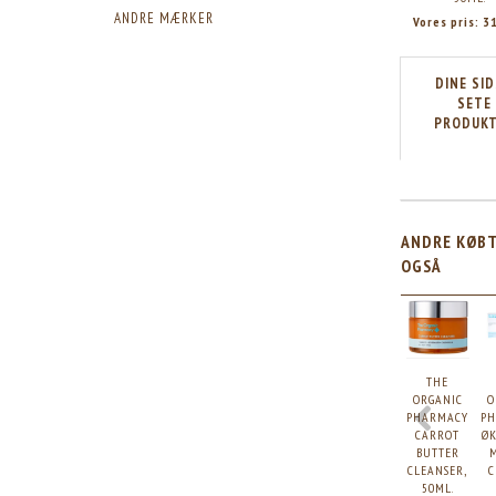
ANDRE MÆRKER
Vores pris:
3
DINE SI
SETE
PRODUK
ANDRE KØB
OGSÅ
THE
ORGANIC
O
PHARMACY
P
CARROT
ØK
BUTTER
CLEANSER,
C
50ML.