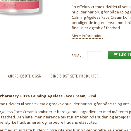
En effektiv creme udviklet til sensi
hud, der har brug for både ro og a
Calming Ageless Face Cream kom
beroligende ingredienser med må
fine linjer og tab af fasthed.
Mere information
LÆG I
ANTAL
ANDRE KØBTE OGSÅ
DINE SIDST SETE PRODUKTER
Pharmacy Ultra Calming Ageless Face Cream, 50ml
me udviklet til sensitiv, tør og reaktiv hud, der har brug for både ro og anti
 Ageless Face Cream kombinerer beroligende ingredienser med målrettet p
af fasthed. Den lette, men nærende tekstur smelter ind i huden og arbejder a
e, styrke hudbarrieren og forbedre hudens elasticitet.
r med at udglatte huden, tilføre intensiv fugt og genoprette balancen – ud