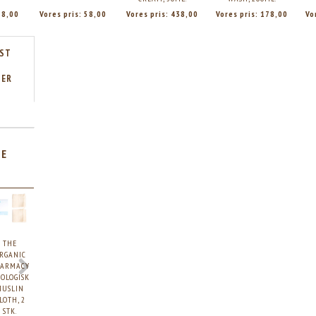
18,00
Vores pris:
58,00
Vores pris:
438,00
Vores pris:
178,00
Vo
DST
TER
TE
THE
THE
THE
THE
THE
THE
THE
RGANIC
ORGANIC
ORGANIC
ORGANIC
ORGANIC
ORGANIC
ORGANIC
HARMACY
PHARMACY
PHARMACY
PHARMACY
PHARMACY
PHARMACY
PHARMACY
OLOGISK
ROSE
PEPPERMINT
HERBAL
PURIFYING
ENZYME
ROSE
MUSLIN
REJUVENATING
FACIAL
TONER,
SEAWEED
PEEL
FACIAL
LOTH, 2
FACE
WASH,
150ML.
CLAY
MASK,
CLEANSING
STK.
CREAM,
200ML.
MASK,
60ML.
GEL,