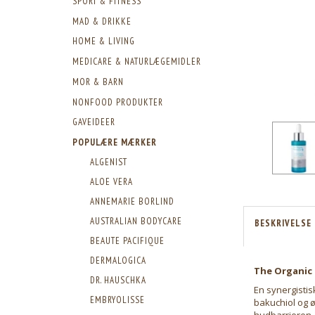
SPORT & FITNESS
MAD & DRIKKE
HOME & LIVING
MEDICARE & NATURLÆGEMIDLER
MOR & BARN
NONFOOD PRODUKTER
GAVEIDEER
POPULÆRE MÆRKER
ALGENIST
ALOE VERA
ANNEMARIE BORLIND
AUSTRALIAN BODYCARE
BESKRIVELSE
BEAUTE PACIFIQUE
DERMALOGICA
The Organic 
DR. HAUSCHKA
En synergistis
EMBRYOLISSE
bakuchiol og 
hudbarrieren, 