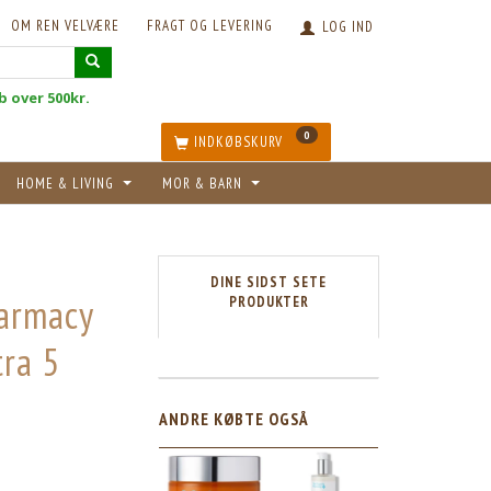
OM REN VELVÆRE
FRAGT OG LEVERING
LOG IND
øb over 500kr.
0
INDKØBSKURV
HOME & LIVING
MOR & BARN
DINE SIDST SETE
armacy
PRODUKTER
tra 5
ANDRE KØBTE OGSÅ