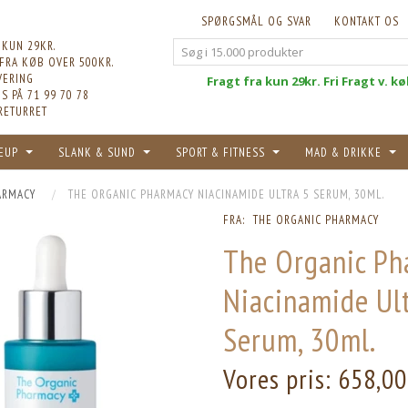
SPØRGSMÅL OG SVAR
KONTAKT OS
 KUN 29KR.
 FRA KØB OVER 500KR.
VERING
Fri
Fragt fra kun 29kr. Fri Fragt v. k
S PÅ 71 99 70 78
RETURRET
EUP
SLANK & SUND
SPORT & FITNESS
MAD & DRIKKE
ARMACY
THE ORGANIC PHARMACY NIACINAMIDE ULTRA 5 SERUM, 30ML.
FRA:
THE ORGANIC PHARMACY
The Organic Ph
Niacinamide Ul
Serum, 30ml.
Vores pris:
658,00