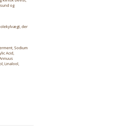
n sund og
olekylvægt, der
Ferment, Sodium
lic Acid,
 Annuus
l, Linalool,