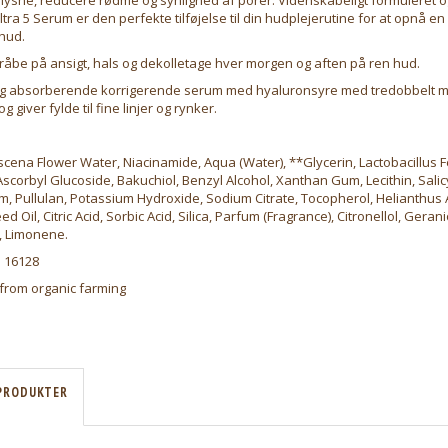
tra 5 Serum er den perfekte tilføjelse til din hudplejerutine for at opnå e
hud.
råbe på ansigt, hals og dekolletage hver morgen og aften på ren hud.
 og absorberende korrigerende serum med hyaluronsyre med tredobbelt m
g giver fylde til fine linjer og rynker.
ena Flower Water, Niacinamide, Aqua (Water), **Glycerin, Lactobacillus 
scorbyl Glucoside, Bakuchiol, Benzyl Alcohol, Xanthan Gum, Lecithin, Salicy
m, Pullulan, Potassium Hydroxide, Sodium Citrate, Tocopherol, Helianthus
d Oil, Citric Acid, Sorbic Acid, Silica, Parfum (Fragrance), Citronellol, Geranio
l, Limonene.
 16128
 from organic farming
PRODUKTER