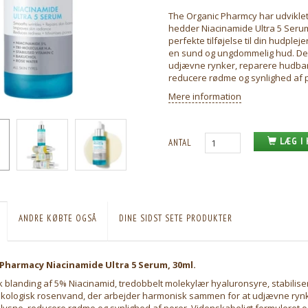
The Organic Pharmcy har udvikle
hedder Niacinamide Ultra 5 Seru
perfekte tilføjelse til din hudplej
en sund og ungdommelig hud. Den
udjævne rynker, reparere hudbarr
reducere rødme og synlighed af 
Mere information
LÆG I
ANTAL
ANDRE KØBTE OGSÅ
DINE SIDST SETE PRODUKTER
Pharmacy Niacinamide Ultra 5 Serum, 30ml.
k blanding af 5% Niacinamid, tredobbelt molekylær hyaluronsyre, stabiliser
økologisk rosenvand, der arbejder harmonisk sammen for at udjævne rynk
lysne, reducere rødme og synlighed af porer. Videnskabeligt formuleret og 