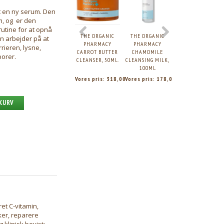
t en ny serum. Den
m, og er den
erutine for at opnå
THE ORGANIC
THE ORGANIC
THE ORGANIC
 arbejder på at
PHARMACY
PHARMACY
PHARMACY
ieren, lysne,
CARROT BUTTER
CHAMOMILE
ULTRA CALMING
porer.
CLEANSER, 50ML.
CLEANSING MILK,
AGELESS FACE
100ML
CREAM, 50ML
Vores pris:
318,00
Vores pris:
178,00
Vores pris:
360,0
 KURV
et C-vitamin,
er, reparere
klinisk bevist;