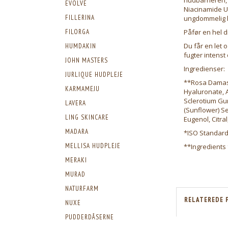
EVOLVE
Niacinamide Ul
FILLERINA
ungdommelig 
Påfør en hel d
FILORGA
Du får en let
HUMDAKIN
fugter intenst o
JOHN MASTERS
Ingredienser:
JURLIQUE HUDPLEJE
**Rosa Damasc
KARMAMEJU
Hyaluronate, A
Sclerotium Gu
LAVERA
(Sunflower) See
LING SKINCARE
Eugenol, Citra
MADARA
*ISO Standard
MELLISA HUDPLEJE
**Ingredients
MERAKI
MURAD
NATURFARM
RELATEREDE 
NUXE
PUDDERDÅSERNE