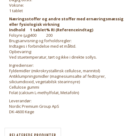
Voksne:
1 tablet
Næringsstoffer og andre stoffer med ernæringsmæssig
eller fysiologisk virkning
Indhold
1 tablet
% RI (Referenceindtag)
Folsyre (μg)
400
200
Brugsanvisning og forholdsregler:
Indtages i forbindelse med et måltid.
Opbevaring:
Ved stuetemperatur, tørt og ikke i direkte sollys.
Ingredienser:
Fyldemidler (mikrokrystallinsk cellulose, mannitol)
Antiklumpningsmidler (magnesiumsalte af fedtsyrer,
siliciumdioxid, vegetabilsk stearinsyre)
Cellulose gummi
Folat (calcium L-methylfolat, Metafolin)
Leverandør:
Nordic Premium Group ApS
DK-4600 Køge
RELATEREDE PRODUKTER