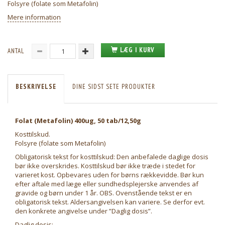
Folsyre (folate som Metafolin)
Mere information
LÆG I KURV
ANTAL
BESKRIVELSE
DINE SIDST SETE PRODUKTER
Folat (Metafolin) 400ug, 50 tab/12,50g
Kosttilskud.
Folsyre (folate som Metafolin)
Obligatorisk tekst for kosttilskud: Den anbefalede daglige dosis
bør ikke overskrides. Kosttilskud bør ikke træde i stedet for
varieret kost. Opbevares uden for børns rækkevidde. Bør kun
efter aftale med læge eller sundhedsplejerske anvendes af
gravide og børn under 1 år. OBS. Ovenstående tekst er en
obligatorisk tekst. Aldersangivelsen kan variere. Se derfor evt.
den konkrete angivelse under ”Daglig dosis”.
Daglig dosis: