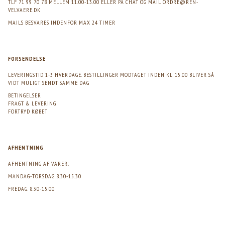
TLF 71 99 70 78 MELLEM 11.00-13.00 ELLER PÅ CHAT OG MAIL
ORDRE@REN-
VELVAERE.DK
MAILS BESVARES INDENFOR MAX 24 TIMER
FORSENDELSE
LEVERINGSTID 1-3 HVERDAGE. BESTILLINGER MODTAGET INDEN KL. 15.00 BLIVER SÅ
VIDT MULIGT SENDT SAMME DAG
BETINGELSER
FRAGT & LEVERING
FORTRYD KØBET
AFHENTNING
AFHENTNING AF VARER:
MANDAG-TORSDAG 8.30-15.30
FREDAG. 8.30-15.00
>