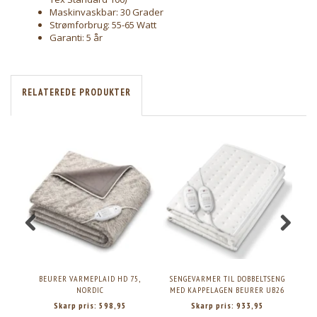
Maskinvaskbar: 30 Grader
Strømforbrug: 55-65 Watt
Garanti: 5 år
RELATEREDE PRODUKTER
BEURER VARMEPLAID HD 75,
SENGEVARMER TIL DOBBELTSENG
BE
NORDIC
MED KAPPELAGEN BEURER UB26
Skarp pris:
598,95
Skarp pris:
933,95