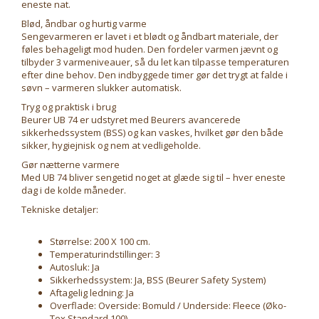
eneste nat.
Blød, åndbar og hurtig varme
Sengevarmeren er lavet i et blødt og åndbart materiale, der
føles behageligt mod huden. Den fordeler varmen jævnt og
tilbyder 3 varmeniveauer, så du let kan tilpasse temperaturen
efter dine behov. Den indbyggede timer gør det trygt at falde i
søvn – varmeren slukker automatisk.
Tryg og praktisk i brug
Beurer UB 74 er udstyret med Beurers avancerede
sikkerhedssystem (BSS) og kan vaskes, hvilket gør den både
sikker, hygiejnisk og nem at vedligeholde.
Gør nætterne varmere
Med UB 74 bliver sengetid noget at glæde sig til – hver eneste
dag i de kolde måneder.
Tekniske detaljer:
Størrelse: 200 X 100 cm.
Temperaturindstillinger: 3
Autosluk: Ja
Sikkerhedssystem: Ja, BSS (Beurer Safety System)
Aftagelig ledning: Ja
Overflade: Overside: Bomuld / Underside: Fleece (Øko-
Tex Standard 100)