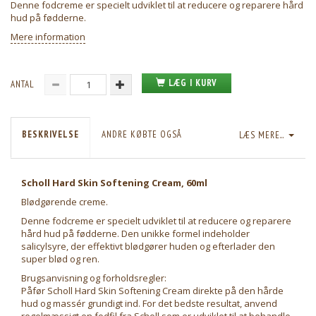
Denne fodcreme er specielt udviklet til at reducere og reparere hård
hud på fødderne.
Mere information
LÆG I KURV
ANTAL
BESKRIVELSE
ANDRE KØBTE OGSÅ
LÆS MERE...
Scholl Hard Skin Softening Cream, 60ml
Blødgørende creme.
Denne fodcreme er specielt udviklet til at reducere og reparere
hård hud på fødderne. Den unikke formel indeholder
salicylsyre, der effektivt blødgører huden og efterlader den
super blød og ren.
Brugsanvisning og forholdsregler:
Påfør Scholl Hard Skin Softening Cream direkte på den hårde
hud og massér grundigt ind. For det bedste resultat, anvend