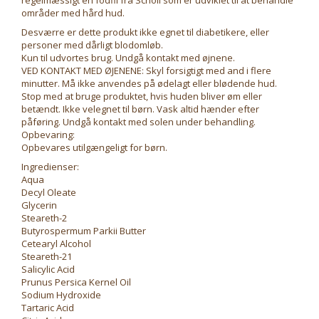
regelmæssigt en fodfil fra Scholl som er udviklet til at behandle
områder med hård hud.
Desværre er dette produkt ikke egnet til diabetikere, eller
personer med dårligt blodomløb.
Kun til udvortes brug. Undgå kontakt med øjnene.
VED KONTAKT MED ØJENENE: Skyl forsigtigt med and i flere
minutter. Må ikke anvendes på ødelagt eller blødende hud.
Stop med at bruge produktet, hvis huden bliver øm eller
betændt. Ikke velegnet til børn. Vask altid hænder efter
påføring. Undgå kontakt med solen under behandling.
Opbevaring:
Opbevares utilgængeligt for børn.
Ingredienser:
Aqua
Decyl Oleate
Glycerin
Steareth-2
Butyrospermum Parkii Butter
Cetearyl Alcohol
Steareth-21
Salicylic Acid
Prunus Persica Kernel Oil
Sodium Hydroxide
Tartaric Acid