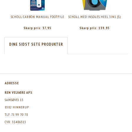
SCHOLL CARBON MANUAL FOOTFILE
SCHOLL MED INSOLES HEEL 3IN1 (S)
S
Skarp pris:
37,95
Skarp pris:
139,95
DINE SIDST SETE PRODUKTER
ADRESSE
REN VELVÆRE APS
SAMSØVEJ 13
8382 HINNERUP
TLF. 71 99 70 78
CVR: 31486513