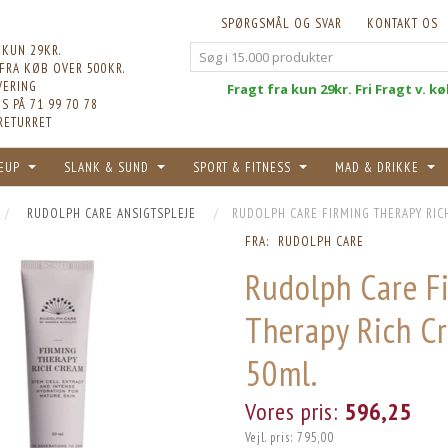
SPØRGSMÅL OG SVAR
KONTAKT OS
 KUN 29KR.
 FRA KØB OVER 500KR.
VERING
Fri
Fragt fra kun 29kr. Fri Fragt v. k
S PÅ 71 99 70 78
RETURRET
EUP
SLANK & SUND
SPORT & FITNESS
MAD & DRIKKE
RUDOLPH CARE ANSIGTSPLEJE
RUDOLPH CARE FIRMING THERAPY RICH
FRA:
RUDOLPH CARE
Rudolph Care F
Therapy Rich C
50ml.
Vores pris:
596,25
Vejl. pris:
795,00