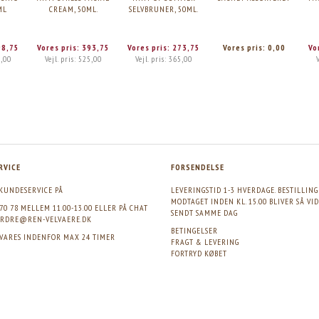
ML
CREAM, 50ML.
SELVBRUNER, 50ML.
98,75
Vores pris:
393,75
Vores pris:
273,75
Vores pris:
0,00
Vo
,00
Vejl. pris:
525,00
Vejl. pris:
365,00
RVICE
FORSENDELSE
KUNDESERVICE PÅ
LEVERINGSTID 1-3 HVERDAGE. BESTILLIN
MODTAGET INDEN KL. 15.00 BLIVER SÅ VI
 70 78 MELLEM 11.00-13.00 ELLER PÅ CHAT
SENDT SAMME DAG
RDRE@REN-VELVAERE.DK
BETINGELSER
SVARES INDENFOR MAX 24 TIMER
FRAGT & LEVERING
FORTRYD KØBET