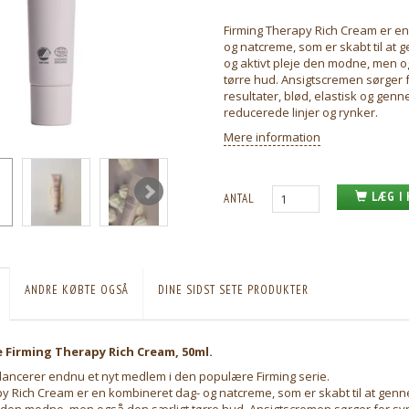
Firming Therapy Rich Cream er e
og natcreme, som er skabt til at
og aktivt pleje den modne, men o
tørre hud. Ansigtscremen sørger f
resultater, blød, elastisk og ge
reducerede linjer og rynker.
Mere information
LÆG I
ANTAL
ANDRE KØBTE OGSÅ
DINE SIDST SETE PRODUKTER
 Firming Therapy Rich Cream, 50ml.
lancerer endnu et nyt medlem i den populære Firming serie.
py Rich Cream er en kombineret dag- og natcreme, som er skabt til at gen
e den modne, men også den særligt tørre hud. Ansigtscremen sørger for synl