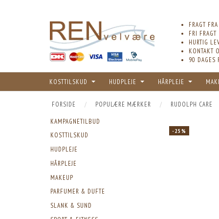
FRAGT FRA
FRI FRAGT
HURTIG LE
KONTAKT O
90 DAGES 
KOSTTILSKUD
HUDPLEJE
HÅRPLEJE
MAK
FORSIDE
POPULÆRE MÆRKER
RUDOLPH CARE
KAMPAGNETILBUD
-25%
KOSTTILSKUD
HUDPLEJE
HÅRPLEJE
MAKEUP
PARFUMER & DUFTE
SLANK & SUND