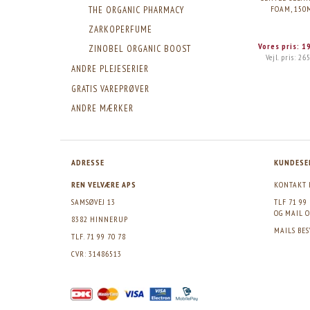
FOAM, 150
THE ORGANIC PHARMACY
ZARKOPERFUME
Vores pris:
1
ZINOBEL ORGANIC BOOST
Vejl. pris:
265
ANDRE PLEJESERIER
GRATIS VAREPRØVER
ANDRE MÆRKER
ADRESSE
KUNDESE
REN VELVÆRE APS
KONTAKT 
SAMSØVEJ 13
TLF 71 99
OG MAIL
O
8382 HINNERUP
MAILS BE
TLF. 71 99 70 78
CVR: 31486513