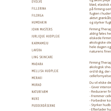
EVOLVE
blød, elastis
FILLERINA
på firming-ser
fugten i huden
FILORGA
aktivt grønkål
og styrker fu
HUMDAKIN
Firming Therap
JOHN MASTERS
aldrig føles 
JURLIQUE HUDPLEJE
elskede Firmi
økologiske oli
KARMAMEJU
hele dagen og 
LAVERA
naturens fine
LING SKINCARE
Firming Therap
MADARA
økologisk shea
MELLISA HUDPLEJE
ord til dig, d
cellefornyelse
MERAKI
Du vil elske d
MURAD
- Giver intens
- Reducerer fi
NATURFARM
- Fremmer cell
NUXE
- Forbedrer k
- Styrker hudb
PUDDERDÅSERNE
- Efterlader h