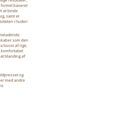
 formel baseret
t at binde
ig, samt et
citeten i huden
syneladende
enskaber som den
 boost af rige,
s komfortabel
kat blanding af
koldpresset og
n er med andre
ns