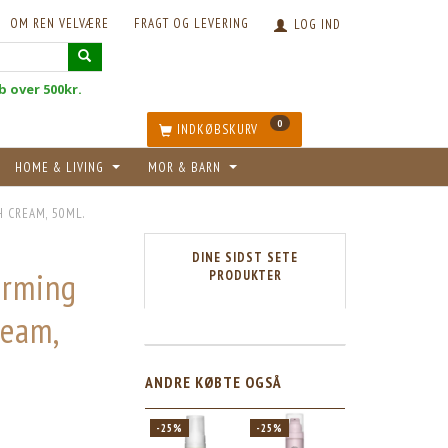
OM REN VELVÆRE
FRAGT OG LEVERING
LOG IND
øb over 500kr.
0
INDKØBSKURV
HOME & LIVING
MOR & BARN
 CREAM, 50ML.
DINE SIDST SETE
irming
PRODUKTER
ream,
ANDRE KØBTE OGSÅ
-25%
-25%
POPULÆR