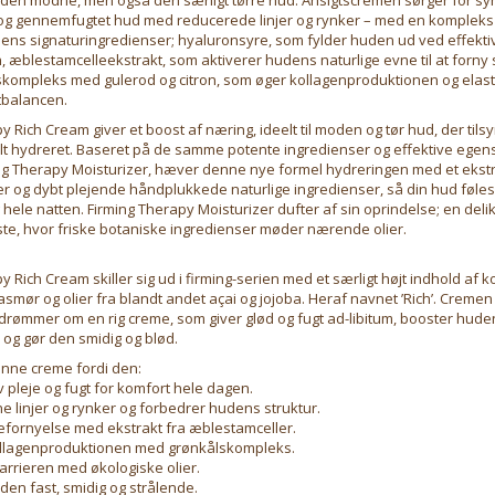
k og gennemfugtet hud med reducerede linjer og rynker – med en kompleks
iens signaturingredienser; hyaluronsyre, som fylder huden ud ved effektiv
, æblestamcelleekstrakt, som aktiverer hudens naturlige evne til at forny s
skompleks med gulerod og citron, som øger kollagenproduktionen og elasti
gtbalancen.
y Rich Cream giver et boost af næring, ideelt til moden og tør hud, der til
helt hydreret. Baseret på de samme potente ingredienser og effektive eg
ng Therapy Moisturizer, hæver denne nye formel hydreringen med et ekstra
er og dybt plejende håndplukkede naturlige ingredienser, så din hud føle
hele natten. Firming Therapy Moisturizer dufter af sin oprindelse; en deli
ste, hvor friske botaniske ingredienser møder nærende olier.
y Rich Cream skiller sig ud i firming-serien med et særligt højt indhold af 
smør og olier fra blandt andet açai og jojoba. Heraf navnet ’Rich’. Creme
er drømmer om en rig creme, som giver glød og fugt ad-libitum, booster hude
 og gør den smidig og blød.
enne creme fordi den:
iv pleje og fugt for komfort hele dagen.
ne linjer og rynker og forbedrer hudens struktur.
efornyelse med ekstrakt fra æblestamceller.
ollagenproduktionen med grønkålskompleks.
arrieren med økologiske olier.
uden fast, smidig og strålende.