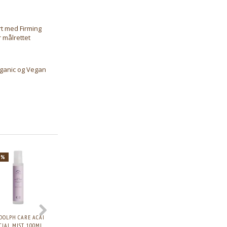
rt med Firming
 målrettet
rganic og Vegan
5%
-25%
-25%
DOLPH CARE ACAI
RUDOLPH CARE ACAI
GRATIS FULLSIZE
RUDOLPH CARE 
CIAL MIST, 100ML.
ALL IN ONE
RUDOLPH CARE
EYE CREAM, 15