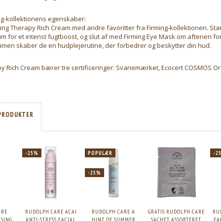
ng-kollektionens egenskaber:
ng Therapy Rich Cream med andre favoritter fra Firming-kollektionen. Sta
m for et intenst fugtboost, og slut af med Firming Eye Mask om aftenen for
mmen skaber de en hudplejerutine, der forbedrer og beskytter din hud.
py Rich Cream bærer tre certificeringer: Svanemærket, Ecocert COSMOS O
PRODUKTER
-25%
POPULÆR
-2
-25%
ARE
RUDOLPH CARE ACAI
RUDOLPH CARE A
GRATIS RUDOLPH CARE
RU
NSING
ANTI-STRESS FACIAL
HINT OF SUMMER
SACHET ASSORTERET
FA