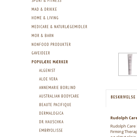
SPORT & FITNESS
MAD & DRIKKE
HOME & LIVING
MEDICARE & NATURLÆGEMIDLER
MOR & BARN
NONFOOD PRODUKTER
GAVEIDEER
POPULÆRE MÆRKER
ALGENIST
ALOE VERA
ANNEMARIE BORLIND
AUSTRALIAN BODYCARE
BESKRIVELSE
BEAUTE PACIFIQUE
DERMALOGICA
Rudolph Care
DR. HAUSCHKA
Rudolph Care 
EMBRYOLISSE
Firming Thera
og aktivt plej