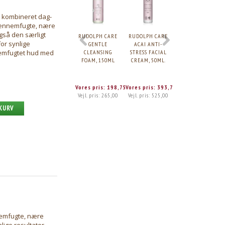
-25%
n kombineret dag-
 gennemfugte, nære
gså den særligt
RUDOLPH CARE
RUDOLPH CARE
RUDOLPH CARE A
or synlige
GENTLE
ACAI ANTI-
HINT OF SUMMER
CLEANSING
STRESS FACIAL
SELVBRUNER,
nnemfugtet hud med
FOAM, 150ML
CREAM, 50ML.
50ML.
Vores pris:
198,75
Vores pris:
393,75
Vores pris:
273,7
Vejl. pris:
265,00
Vejl. pris:
525,00
Vejl. pris:
365,00
 KURV
nemfugte, nære
ige resultater,