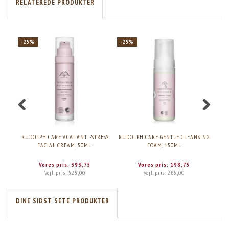
RELATEREDE PRODUKTER
-25%
-25%
PO
-2
RUDOLPH CARE ACAI ANTI-STRESS
RUDOLPH CARE GENTLE CLEANSING
RUD
FACIAL CREAM, 50ML.
FOAM, 150ML
Vores pris:
393,75
Vores pris:
198,75
Vejl. pris:
525,00
Vejl. pris:
265,00
DINE SIDST SETE PRODUKTER