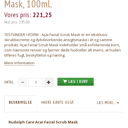
Mask, 100ml.
Vores pris:
221,25
Vejl. pris:
295,00
TESTVINDER I iFORM - Açai Facial Scrub Mask er en eksklusiv
skrubbecreme og dybdevirkende ansigtsmaske i ét og samme
produkt. Açai Facial Scrub Mask indeholder små exfolierende korn,
som nænsomt renser og fjerner døde hudceller alt imens, at huden
tilføres fugt, beskyttelse og næring.
Mere information
LÆG I KURV
ANTAL
BESKRIVELSE
ANDRE KØBTE OGSÅ
LÆS MERE...
Rudolph Care Acai Facial Scrub Mask