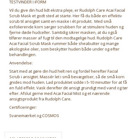
TESTVINDER I iFORM
Vil du give din hud lidt ekstra pleje, er Rudolph Care Acai Facial
Scrub Mask et godt sted at starte. Her få du både en effektiv
scrub til ansigtet samt en maske i ét produkt. Med små
exfolierende korn sørger scrubben for at stimulere huden og
fjerne døde hudceller. Samtidig sikrer masken, at du også
tilfører masser af fugt til den modtagelige hud. Rudolph Care
Acai Facial Scrub Mask rummer både sheabutter og mange
økologiske olier, som beskytter huden både under og efter
behandlingen.
Anvendelse:
Start med at gøre din hud helt ren og fordel herefter Facial
Scrub i ansigtet. Massér let i små bevægelser, så de små korn
gnides mod huden. Lad produktet sidde i 5-10 minutter for at få
en fuld effekt. Vask derefter dit ansigt grundigt med vand og tør
efter. Afslut gerne med Acai Facial Mist og et nærende
ansigtsprodukt fra Rudolph Care.
Certificeringer:
Svanemærket og COSMOS