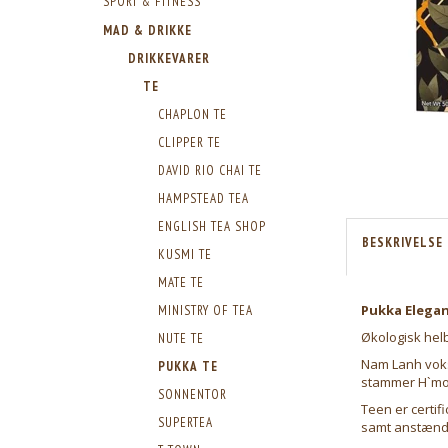
SPORT & FITNESS
MAD & DRIKKE
DRIKKEVARER
TE
CHAPLON TE
CLIPPER TE
DAVID RIO CHAI TE
HAMPSTEAD TEA
ENGLISH TEA SHOP
BESKRIVELSE
KUSMI TE
MATE TE
Pukka Elegan
MINISTRY OF TEA
Økologisk helb
NUTE TE
Nam Lanh voks
PUKKA TE
stammer H`mon
SONNENTOR
Teen er certif
SUPERTEA
samt anstændi