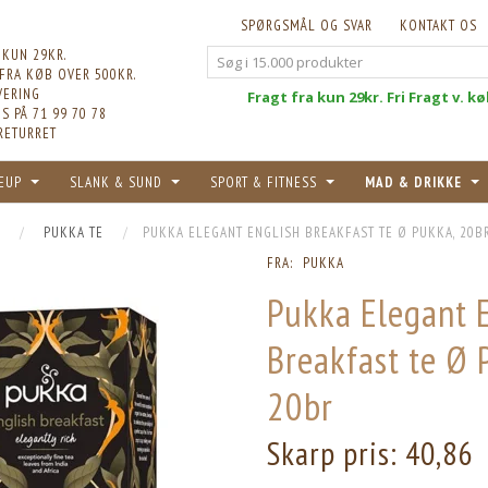
SPØRGSMÅL OG SVAR
KONTAKT OS
 KUN 29KR.
 FRA KØB OVER 500KR.
VERING
Fri
Fragt fra kun 29kr. Fri Fragt v. k
S PÅ 71 99 70 78
RETURRET
EUP
SLANK & SUND
SPORT & FITNESS
MAD & DRIKKE
PUKKA TE
PUKKA ELEGANT ENGLISH BREAKFAST TE Ø PUKKA, 20B
FRA:
PUKKA
Pukka Elegant 
Breakfast te Ø 
20br
Skarp pris:
40,86