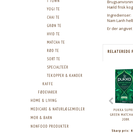
T TOWN
Brugsanvisnin
Hæld frisk kog
YOGI TE
Ingredienser:
CHAI TE
Nam Lanh helb
GRØN TE
Er der angivet
HVID TE
MATCHA TE
RØD TE
RELATEREDE 
SORT TE
SPECIALTEÉR
TEKOPPER & KANDER
KAFFE
FØDEVARER
HOME & LIVING
MEDICARE & NATURLÆGEMIDLER
PUKKA SUPR
GREEN MATCHA 
MOR & BARN
20BR.
NONFOOD PRODUKTER
Skarp pris:
4