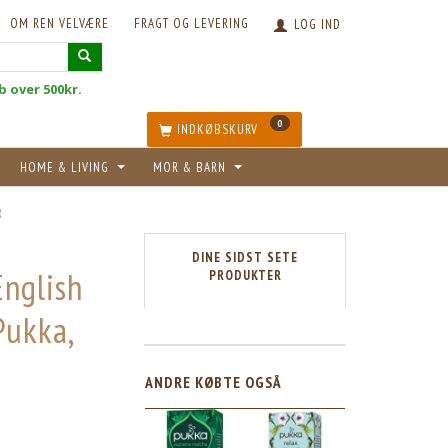
OM REN VELVÆRE
FRAGT OG LEVERING
LOG IND
øb over 500kr.
0
INDKØBSKURV
HOME & LIVING
MOR & BARN
R
DINE SIDST SETE
English
PRODUKTER
Pukka,
ANDRE KØBTE OGSÅ