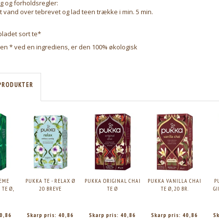
g og forholdsregler:
t vand over tebrevet og lad teen trække i min. 5 min.
ladet sort te*
 en * ved en ingrediens, er den 100% økologisk
PRODUKTER
EME
PUKKA TE - RELAX Ø
PUKKA ORIGINAL CHAI
PUKKA VANILLA CHAI
P
TE Ø,
20 BREVE
TE Ø
TE Ø, 20 BR.
GI
0,86
Skarp pris:
40,86
Skarp pris:
40,86
Skarp pris:
40,86
Sk