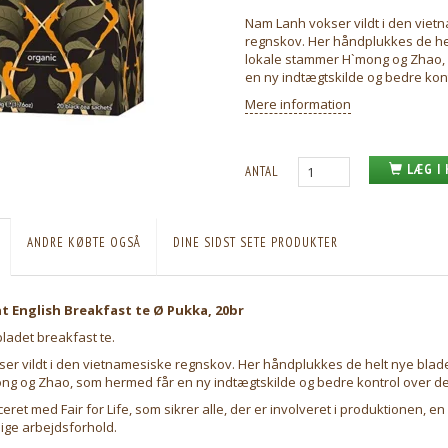
Nam Lanh vokser vildt i den viet
regnskov. Her håndplukkes de he
lokale stammer H`mong og Zhao,
en ny indtægtskilde og bedre kont
Mere information
LÆG I
ANTAL
ANDRE KØBTE OGSÅ
DINE SIDST SETE PRODUKTER
t English Breakfast te Ø Pukka, 20br
ladet breakfast te.
er vildt i den vietnamesiske regnskov. Her håndplukkes de helt nye blade
g og Zhao, som hermed får en ny indtægtskilde og bedre kontrol over der
iceret med Fair for Life, som sikrer alle, der er involveret i produktionen, 
ge arbejdsforhold.