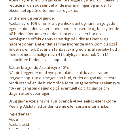
Azelainsyre 10% bidrager til at forebygge nye udbrud. Samtidig
reducerer den udseendet af de misfarvninger og ar, der for
eksempel opstår efter bumser og akne.
Lindrende og beroligende:
Azelainsyre 10% er en kraftig antioxidant og har mange gode
egenskaber, den virker blandt andet rensende og beskyttende
på huden. Derudover er der tilsat et aktiv, der har en
beroligende effekt og virker særligt på udbrud i kæbe- og
hageregionen. Det er det samme lindrende aktiv, som du også
finder i cremen. Det er en fantastisk ingrediens til sensitiv hud
med det mest umulige navn 4-t-butylcyclohexanol. Den får
simpelthen huden til at slappe af.
Sådan bruger du Azelainsyre 10%:
Når du begynder med nye produkter, skal du altid trappe
langsomt op. Har du meget sart hud, er det en god ide at teste
produktet på et lille hudområde først. Brug herefter Azelainsyre
10% en gang om dagen og gå eventuelt op til to gange om
dagen efter et par uger.
Brug gerne Azelainsyre 10% ovenpå AHA-Peeling eller T-Zone
Peeling. Afslut med anden creme eller serum efter ønske.
Ingredienser
Aqua
Azelaic acid