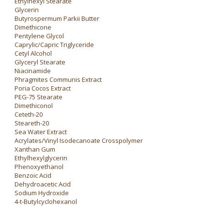
Ethylhexyl Stearate
Glycerin
Butyrospermum Parkii Butter
Dimethicone
Pentylene Glycol
Caprylic/Capric Triglyceride
Cetyl Alcohol
Glyceryl Stearate
Niacinamide
Phragmites Communis Extract
Poria Cocos Extract
PEG-75 Stearate
Dimethiconol
Ceteth-20
Steareth-20
Sea Water Extract
Acrylates/Vinyl Isodecanoate Crosspolymer
Xanthan Gum
Ethylhexylglycerin
Phenoxyethanol
Benzoic Acid
Dehydroacetic Acid
Sodium Hydroxide
4-t-Butylcyclohexanol