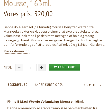
Mousse, 163ml.
Vores pris:
320,00
Denne ikke-aerosol (og farvefri) mousse benytter kraften fra
Marineekstrakter og Hvedeproteiner til at give dig et tekstureret,
voluminøst look med lige den rette mængde af hold og stadig
bevægelig i håret. Moussen er en game changer for fint hår, og har
den forførende og sofistikerede duft af orkidé og Tahitian Gardenia.
Mere information
LÆG I KURV
ANTAL
BESKRIVELSE
ANDRE KØBTE OGSÅ
LÆS MERE...
Philip B Maui Wowie Volumizing Mousse, 163ml.
Denne ikke-aerosol (og farvefri) mousse benytter kraften fra