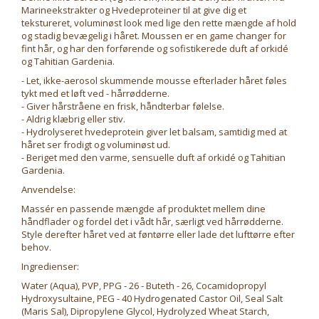
Marineekstrakter og Hvedeproteiner til at give dig et
tekstureret, voluminøst look med lige den rette mængde af hold
og stadig bevægelig i håret. Moussen er en game changer for
fint hår, og har den forførende og sofistikerede duft af orkidé
og Tahitian Gardenia.
- Let, ikke-aerosol skummende mousse efterlader håret føles
tykt med et løft ved - hårrødderne.
- Giver hårstråene en frisk, håndterbar følelse.
- Aldrig klæbrig eller stiv.
- Hydrolyseret hvedeprotein giver let balsam, samtidig med at
håret ser frodigt og voluminøst ud.
- Beriget med den varme, sensuelle duft af orkidé og Tahitian
Gardenia.
Anvendelse:
Massér en passende mængde af produktet mellem dine
håndflader og fordel det i vådt hår, særligt ved hårrødderne.
Style derefter håret ved at føntørre eller lade det lufttørre efter
behov.
Ingredienser:
Water (Aqua), PVP, PPG - 26 - Buteth - 26, Cocamidopropyl
Hydroxysultaine, PEG - 40 Hydrogenated Castor Oil, Seal Salt
(Maris Sal), Dipropylene Glycol, Hydrolyzed Wheat Starch,