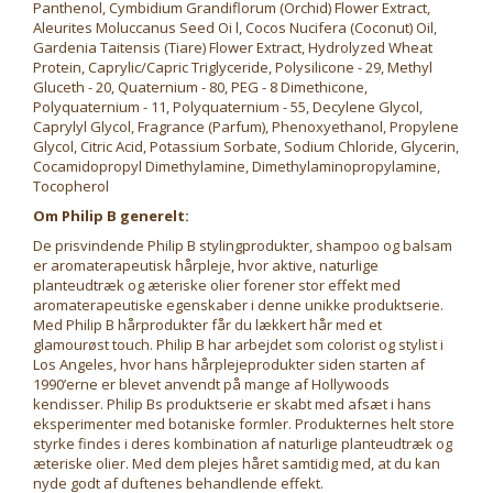
Panthenol, Cymbidium Grandiflorum (Orchid) Flower Extract,
Aleurites Moluccanus Seed Oi l, Cocos Nucifera (Coconut) Oil,
Gardenia Taitensis (Tiare) Flower Extract, Hydrolyzed Wheat
Protein, Caprylic/Capric Triglyceride, Polysilicone - 29, Methyl
Gluceth - 20, Quaternium - 80, PEG - 8 Dimethicone,
Polyquaternium - 11, Polyquaternium - 55, Decylene Glycol,
Caprylyl Glycol, Fragrance (Parfum), Phenoxyethanol, Propylene
Glycol, Citric Acid, Potassium Sorbate, Sodium Chloride, Glycerin,
Cocamidopropyl Dimethylamine, Dimethylaminopropylamine,
Tocopherol
Om Philip B generelt:
De prisvindende Philip B stylingprodukter, shampoo og balsam
er aromaterapeutisk hårpleje, hvor aktive, naturlige
planteudtræk og æteriske olier forener stor effekt med
aromaterapeutiske egenskaber i denne unikke produktserie.
Med Philip B hårprodukter får du lækkert hår med et
glamourøst touch. Philip B har arbejdet som colorist og stylist i
Los Angeles, hvor hans hårplejeprodukter siden starten af
1990’erne er blevet anvendt på mange af Hollywoods
kendisser. Philip Bs produktserie er skabt med afsæt i hans
eksperimenter med botaniske formler. Produkternes helt store
styrke findes i deres kombination af naturlige planteudtræk og
æteriske olier. Med dem plejes håret samtidig med, at du kan
nyde godt af duftenes behandlende effekt.