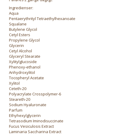
Ingredienser:
Aqua
Pentaerythrityl Tetraethylhexanoate
Squalane
Butylene Glycol
Cetyl Esters
Propylene Glycol
Glycerin
Cetyl Alcohol
Glyceryl Stearate
Xylitylglucoside
Phenoxy-ethanol
Anhydroxylitol
Tocopheryl Acetate
Xylitol
Ceteth-20
Polyacrylate Crosspolymer-6
Steareth-20
Sodium Hyaluronate
Parfum
Ethyhexylglycerin
Tetrasodium Iminodisuccinate
Fucus Vesiculosis Extract
Laminaria Saccharina Extract