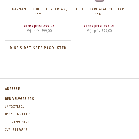
KARMAMEJU COUTURE EYE CREAM,
RUDOLPH CARE ACAI EYE CREAM,
SU
15ML.
15ML.
Vores pris:
299,25
Vores pris:
296,25
Vejl. pris:
399,00
Vejl. pris:
395,00
DINE SIDST SETE PRODUKTER
ADRESSE
REN VELVÆRE APS
SAMSØVEJ 13
8382 HINNERUP
TLF. 71 99 70 78
CVR: 31486513