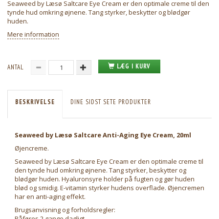
Seaweed by Læsø Saltcare Eye Cream er den optimale creme til den
tynde hud omkring øjnene. Tang styrker, beskytter og blødgør
huden.
Mere information
LÆG I KURV
ANTAL
BESKRIVELSE
DINE SIDST SETE PRODUKTER
Seaweed by Læsø Saltcare Anti-Aging Eye Cream, 20ml
Øjencreme.
Seaweed by Læsø Saltcare Eye Cream er den optimale creme til
den tynde hud omkring øjnene. Tang styrker, beskytter og
blødgør huden. Hyaluronsyre holder på fugten og gør huden
blød og smidig. E-vitamin styrker hudens overflade. Øjencremen
har en anti-aging effekt.
Brugsanvisning og forholdsregler:
Påføres 2 gange dagligt.