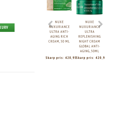
NUXE
NUXE
NUXE RÈVE DE
NUXURIANCE
NUXURIANCE
MIEL HAND &
 KURV
ULTRA ANTI-
ULTRA
NAIL CREAM,
AGING RICH
REPLENISHING
50ML.
CREAM, 50 ML
NIGHT CREAM
GLOBAL ANTI-
AGING, 50ML
Skarp pris:
420,95
Skarp pris:
420,95
Skarp pris:
78,95