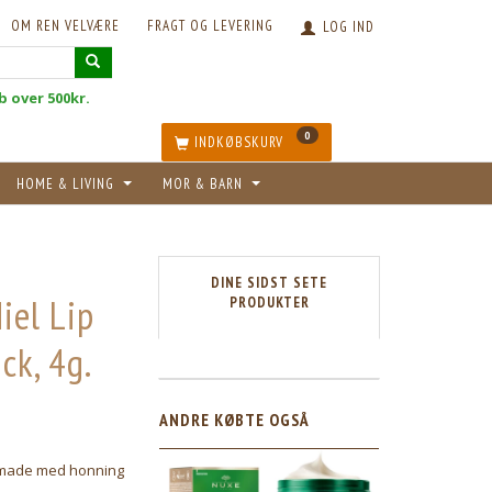
OM REN VELVÆRE
FRAGT OG LEVERING
LOG IND
øb over 500kr.
0
INDKØBSKURV
HOME & LIVING
MOR & BARN
DINE SIDST SETE
iel Lip
PRODUKTER
ck, 4g.
ANDRE KØBTE OGSÅ
omade med honning