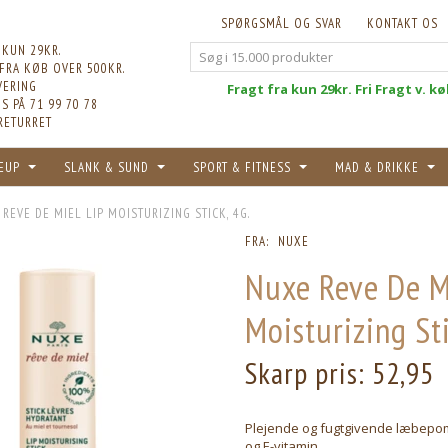
SPØRGSMÅL OG SVAR
KONTAKT OS
 KUN 29KR.
 FRA KØB OVER 500KR.
VERING
Fri
Fragt fra kun 29kr. Fri Fragt v. k
S PÅ 71 99 70 78
RETURRET
EUP
SLANK & SUND
SPORT & FITNESS
MAD & DRIKKE
REVE DE MIEL LIP MOISTURIZING STICK, 4G.
FRA:
NUXE
Nuxe Reve De M
Moisturizing Sti
Skarp pris:
52,95
Plejende og fugtgivende læbep
og E-vitamin.