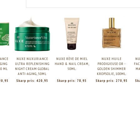
ANCE
NUXE NUXURIANCE
NUXE RÈVE DE MIEL
NUXE HUILE
NU
AGING
ULTRA REPLENISHING
HAND & NAIL CREAM,
PRODIGIEUSE OR -
FAC
50 ML
NIGHT CREAM GLOBAL
50ML.
GOLDEN SHIMMER
MA
ANTI-AGING, 50ML
KROPSOLIE, 100ML.
20,95
Skarp pris:
420,95
Skarp pris:
78,95
Skarp pris:
270,95
Sk