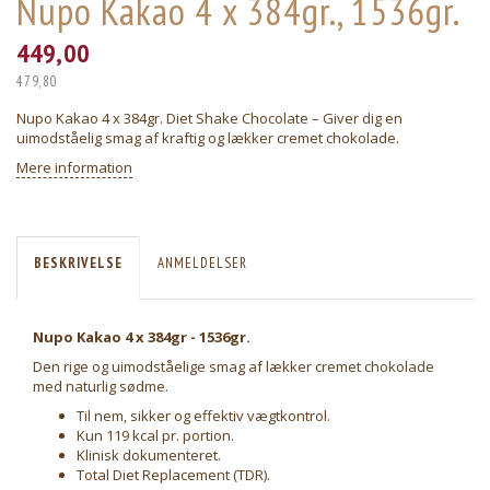
Nupo Kakao 4 x 384gr., 1536gr.
449,00
479,80
Nupo Kakao 4 x 384gr. Diet Shake Chocolate – Giver dig en
uimodståelig smag af kraftig og lækker cremet chokolade.
Mere information
BESKRIVELSE
ANMELDELSER
Nupo Kakao 4 x 384gr - 1536gr.
Den rige og uimodståelige smag af lækker cremet chokolade
med naturlig sødme.
Til nem, sikker og effektiv vægtkontrol.
Kun 119 kcal pr. portion.
Klinisk dokumenteret.
Total Diet Replacement (TDR).