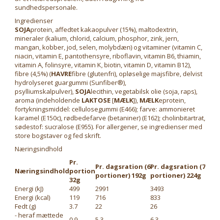
sundhedspersonale.
Ingredienser
SOJA
protein, affedtet kakaopulver (15%), maltodextrin,
mineraler (kalium, chlorid, calcium, phosphor, zink, jern,
mangan, kobber, jod, selen, molybdæn) og vitaminer (vitamin C,
niacin, vitamin E, pantothensyre, riboflavin, vitamin B6, thiamin,
vitamin A, folinsyre, vitamin K, biotin, vitamin D, vitamin B12),
fibre (4,5%) (
HAVRE
fibre (glutenfri), opløselige majsfibre, delvist
hydrolyseret guargummi (Sunfiber®),
psylliumskalpulver),
SOJA
lecithin, vegetabilsk olie (soja, raps),
aroma (indeholdende
LAKTOSE
[
MÆLK
]),
MÆLK
eprotein,
fortykningsmiddel: cellulosegummi (E466); farve: ammonieret
karamel (E150c), rødbedefarve (betaniner) (E162); cholinbitartrat,
sødestof: sucralose (E955). For allergener, se ingredienser med
store bogstaver og fed skrift.
Næringsindhold
Pr.
Pr. dagsration (6
Pr. dagsration (7
Næringsindhold
portion
portioner) 192g
portioner) 224g
32g
Energi (kJ)
499
2991
3493
Energi (kcal)
119
716
833
Fedt (g)
3.7
22
26
- heraf mættede
0.9
5.3
6.3