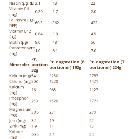
Niacin (μg RE)
3.1
18
22
Vitamin B6
0.29
1.7
2.0
(mg)
Folinsyre (μg-
60.3
362
422
DFE)
Vitamin B12
0.64
3.8
4.5
(μg)
Biotin (μg)
8.0
48
56
Pantotensyre
1.0
6.1
7.0
(mg)
Pr.
Pr. dagsration (6
Pr. dagsration (7
Mineraler
portion
portioner) 192g
portioner) 224g
32g
Kalium (mg)
541
3250
3787
Chlorid (mg)
203
1220
1421
Kalcium
161
965
1127
(mg)
Phosphor
253
1520
1771
(mg)
Magnesium
38.5
231
270
(mg)
Jern (mg)
3.2
19
22
Zink (mg)
1.9
11
13
Kobber
0.35
2.1
2.5
(mg)