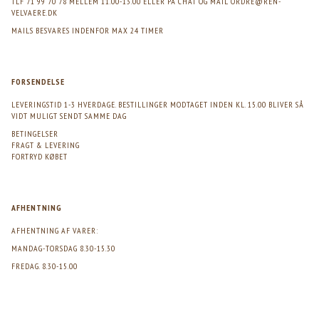
TLF 71 99 70 78 MELLEM 11.00-13.00 ELLER PÅ CHAT OG MAIL
ORDRE@REN-
VELVAERE.DK
MAILS BESVARES INDENFOR MAX 24 TIMER
FORSENDELSE
LEVERINGSTID 1-3 HVERDAGE. BESTILLINGER MODTAGET INDEN KL. 15.00 BLIVER SÅ
VIDT MULIGT SENDT SAMME DAG
BETINGELSER
FRAGT & LEVERING
FORTRYD KØBET
AFHENTNING
AFHENTNING AF VARER:
MANDAG-TORSDAG 8.30-15.30
FREDAG. 8.30-15.00
>