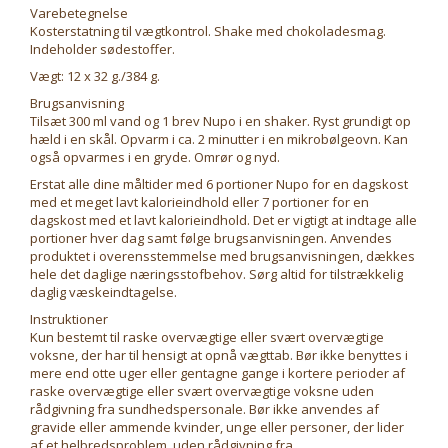
Varebetegnelse
Kosterstatning til vægtkontrol. Shake med chokoladesmag.
Indeholder sødestoffer.
Vægt: 12 x 32 g./384 g.
Brugsanvisning
Tilsæt 300 ml vand og 1 brev Nupo i en shaker. Ryst grundigt op
hæld i en skål. Opvarm i ca. 2 minutter i en mikrobølgeovn. Kan
også opvarmes i en gryde. Omrør og nyd.
Erstat alle dine måltider med 6 portioner Nupo for en dagskost
med et meget lavt kalorieindhold eller 7 portioner for en
dagskost med et lavt kalorieindhold. Det er vigtigt at indtage alle
portioner hver dag samt følge brugsanvisningen. Anvendes
produktet i overensstemmelse med brugsanvisningen, dækkes
hele det daglige næringsstofbehov. Sørg altid for tilstrækkelig
daglig væskeindtagelse.
Instruktioner
Kun bestemt til raske overvægtige eller svært overvægtige
voksne, der har til hensigt at opnå vægttab. Bør ikke benyttes i
mere end otte uger eller gentagne gange i kortere perioder af
raske overvægtige eller svært overvægtige voksne uden
rådgivning fra sundhedspersonale. Bør ikke anvendes af
gravide eller ammende kvinder, unge eller personer, der lider
af et helbredsproblem, uden rådgivning fra