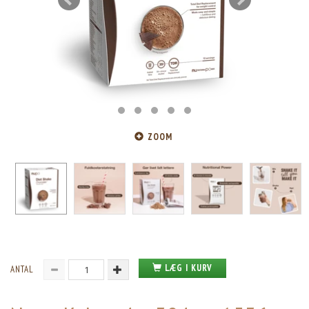
ZOOM
LÆG I KURV
ANTAL