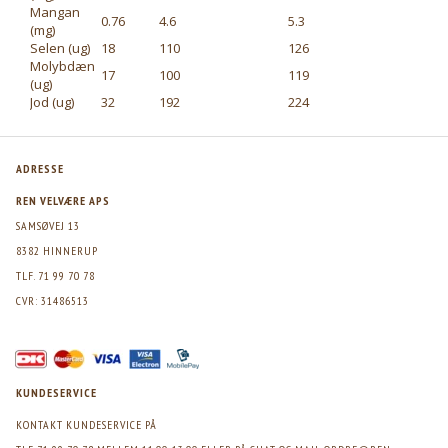
Mangan
0.76
4.6
5.3
(mg)
Selen (ug)
18
110
126
Molybdæn
17
100
119
(ug)
Jod (ug)
32
192
224
ADRESSE
REN VELVÆRE APS
SAMSØVEJ 13
8382 HINNERUP
TLF. 71 99 70 78
CVR: 31486513
KUNDESERVICE
KONTAKT KUNDESERVICE PÅ