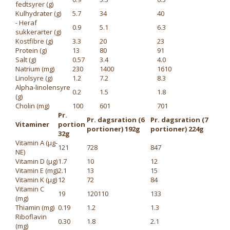
fedtsyrer (g)
Kulhydrater (g)
5.7
34
40
- Heraf
0.9
5.1
6.3
sukkerarter (g)
Kostfibre (g)
3.3
20
23
Protein (g)
13
80
91
Salt (g)
0.57
3.4
4.0
Natrium (mg)
230
1400
1610
Linolsyre (g)
1.2
7.2
8.3
Alpha-linolensyre
0.2
1.5
1.8
(g)
Cholin (mg)
100
601
701
Pr.
Pr. dagsration (6
Pr. dagsration (7
Vitaminer
portion
portioner) 192g
portioner) 224g
32g
Vitamin A (μg-
121
728
847
NE)
Vitamin D (μg)
1.7
10
12
Vitamin E (mg)
2.1
13
15
Vitamin K (μg)
12
72
84
Vitamin C
19
120110
133
(mg)
Thiamin (mg)
0.19
1.2
1.3
Riboflavin
0.30
1.8
2.1
(mg)