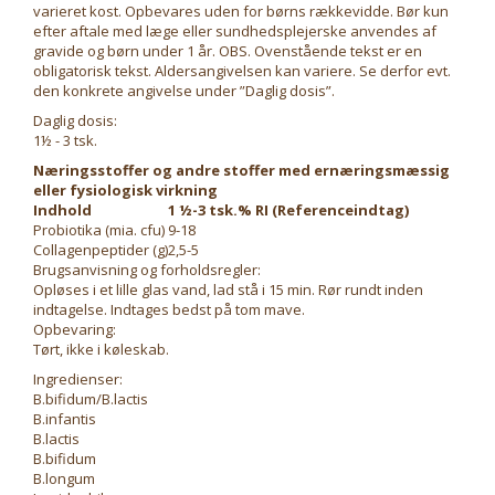
varieret kost. Opbevares uden for børns rækkevidde. Bør kun
efter aftale med læge eller sundhedsplejerske anvendes af
gravide og børn under 1 år. OBS. Ovenstående tekst er en
obligatorisk tekst. Aldersangivelsen kan variere. Se derfor evt.
den konkrete angivelse under ”Daglig dosis”.
Daglig dosis:
1½ - 3 tsk.
Næringsstoffer og andre stoffer med ernæringsmæssig
eller fysiologisk virkning
Indhold
1 ½-3 tsk.
% RI (Referenceindtag)
Probiotika (mia. cfu)
9-18
Collagenpeptider (g)
2,5-5
Brugsanvisning og forholdsregler:
Opløses i et lille glas vand, lad stå i 15 min. Rør rundt inden
indtagelse. Indtages bedst på tom mave.
Opbevaring:
Tørt, ikke i køleskab.
Ingredienser:
B.bifidum/B.lactis
B.infantis
B.lactis
B.bifidum
B.longum