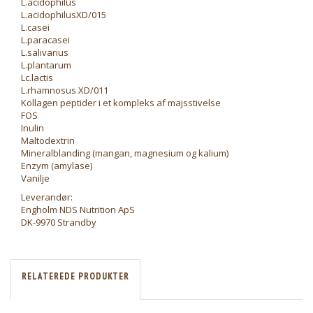
L.acidophilus
L.acidophilusXD/015
L.casei
L.paracasei
L.salivarius
L.plantarum
Lc.lactis
L.rhamnosus XD/011
Kollagen peptider i et kompleks af majsstivelse
FOS
Inulin
Maltodextrin
Mineralblanding (mangan, magnesium og kalium)
Enzym (amylase)
Vanilje
Leverandør:
Engholm NDS Nutrition ApS
DK-9970 Strandby
RELATEREDE PRODUKTER