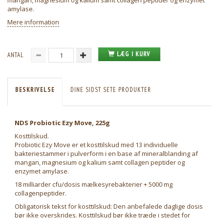
mangan, magnesium og kalium samt collagen peptider og enzymet
amylase.
Mere information
LÆG I KURV
ANTAL
BESKRIVELSE
DINE SIDST SETE PRODUKTER
NDS Probiotic Ezy Move, 225g
Kosttilskud.
Probiotic Ezy Move er et kosttilskud med 13 individuelle
bakteriestammer i pulverform i en base af mineralblanding af
mangan, magnesium og kalium samt collagen peptider og
enzymet amylase.
18 milliarder cfu/dosis mælkesyrebakterier + 5000 mg
collagenpeptider.
Obligatorisk tekst for kosttilskud: Den anbefalede daglige dosis
bør ikke overskrides. Kosttilskud bør ikke træde i stedet for