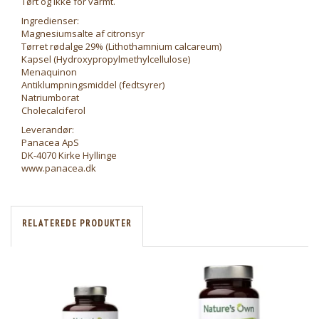
Tørt og ikke for varmt.
Ingredienser:
Magnesiumsalte af citronsyr
Tørret rødalge 29% (Lithothamnium calcareum)
Kapsel (Hydroxypropylmethylcellulose)
Menaquinon
Antiklumpningsmiddel (fedtsyrer)
Natriumborat
Cholecalciferol
Leverandør:
Panacea ApS
DK-4070 Kirke Hyllinge
www.panacea.dk
RELATEREDE PRODUKTER