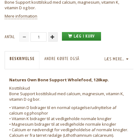
Bone Support kosttilskud med calcium, magnesium, vitamin K,
vitamin D og bor.
Mere information
LÆG I KURV
ANTAL
BESKRIVELSE
ANDRE KØBTE OGSÅ
LÆS MERE...
Natures Own Bone Support Wholefood, 120kap.
Kosttilskud
Bone Support kosttilskud med calcium, magnesium, vitamin K,
vitamin D og bor.
• Vitamin D bidrager til en normal optagelse/udnyttelse af
calcium og phosphor
• Vitamin K bidrager til at vedligeholde normale knogler
• Magnesium bidrager til at vedligeholde normale knogler
• Calcium er nødvendigt for vedligeholdelse af normale knogler.
Calcium er fra tørret rødalge (Lithothamnium calcareum).