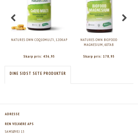
NATURES OWN COQ10MULTI, 120KAP
NATURES OWN BIOFOOD
NA
MAGNESIUM, 60TAB.
S
Skarp pris:
436,95
Skarp pris:
178,95
DINE SIDST SETE PRODUKTER
ADRESSE
REN VELVÆRE APS
SAMSØVEJ 13