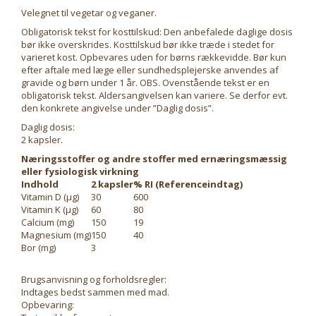
Velegnet til vegetar og veganer.
Obligatorisk tekst for kosttilskud: Den anbefalede daglige dosis
bør ikke overskrides. Kosttilskud bør ikke træde i stedet for
varieret kost. Opbevares uden for børns rækkevidde. Bør kun
efter aftale med læge eller sundhedsplejerske anvendes af
gravide og børn under 1 år. OBS. Ovenstående tekst er en
obligatorisk tekst. Aldersangivelsen kan variere. Se derfor evt.
den konkrete angivelse under ”Daglig dosis”.
Daglig dosis:
2 kapsler.
Næringsstoffer og andre stoffer med ernæringsmæssig
eller fysiologisk virkning
Indhold
2 kapsler
% RI (Referenceindtag)
Vitamin D (μg)
30
600
Vitamin K (μg)
60
80
Calcium (mg)
150
19
Magnesium (mg)
150
40
Bor (mg)
3
Brugsanvisning og forholdsregler:
Indtages bedst sammen med mad.
Opbevaring: