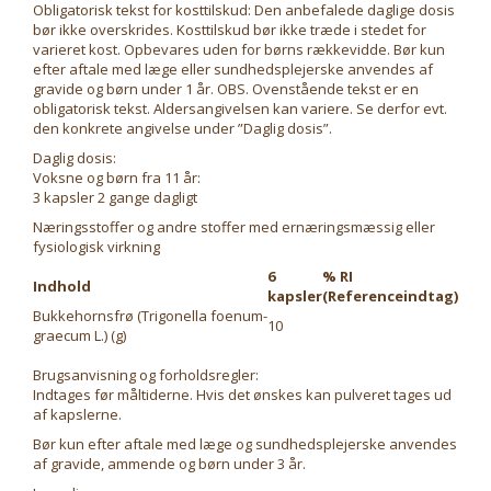
Obligatorisk tekst for kosttilskud: Den anbefalede daglige dosis
bør ikke overskrides. Kosttilskud bør ikke træde i stedet for
varieret kost. Opbevares uden for børns rækkevidde. Bør kun
efter aftale med læge eller sundhedsplejerske anvendes af
gravide og børn under 1 år. OBS. Ovenstående tekst er en
obligatorisk tekst. Aldersangivelsen kan variere. Se derfor evt.
den konkrete angivelse under ”Daglig dosis”.
Daglig dosis:
Voksne og børn fra 11 år:
3 kapsler 2 gange dagligt
Næringsstoffer og andre stoffer med ernæringsmæssig eller
fysiologisk virkning
6
% RI
Indhold
kapsler
(Referenceindtag)
Bukkehornsfrø (Trigonella foenum-
10
graecum L.) (g)
Brugsanvisning og forholdsregler:
Indtages før måltiderne. Hvis det ønskes kan pulveret tages ud
af kapslerne.
Bør kun efter aftale med læge og sundhedsplejerske anvendes
af gravide, ammende og børn under 3 år.