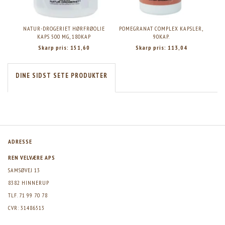
NATUR-DROGERIET HØRFRØOLIE
POMEGRANAT COMPLEX KAPSLER,
SPI
KAPS 500 MG, 180KAP
90KAP.
Skarp pris:
151,60
Skarp pris:
113,04
DINE SIDST SETE PRODUKTER
ADRESSE
REN VELVÆRE APS
SAMSØVEJ 13
8382 HINNERUP
TLF. 71 99 70 78
CVR: 31486513