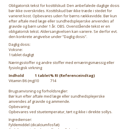
Obligatorisk tekst for kosttilskud: Den anbefalede daglige dosis
bør ikke overskrides. Kosttilskud bør ikke træde i stedet for
varieret kost. Opbevares uden for børns rækkevidde. Bør kun
efter aftale med læge eller sundhedsplejerske anvendes af
gravide og børn under 1 år. OBS. Ovenstående tekst er en
obligatorisk tekst. Aldersangivelsen kan variere. Se derfor evt.
den konkrete angivelse under ”Daglig dosis”.
Daglig dosis:
Voksne:
1 tablet dagligt
Næringsstoffer og andre stoffer med ernæringsmæssig eller
fysiologisk virkning
Indhold
1 tablet
% RI (Referenceindtag)
Vitamin B6 (mg)
10
714
Brugsanvisning og forholdsregler:
Bør kun efter aftale med læge eller sundhedsplejerske
anvendes af gravide og ammende.
Opbevaring:
Opbevares ved stuetemperatur, tørt og ikke i direkte sollys.
Ingredienser:
Fyldemiddel (dicalciumfosfat)