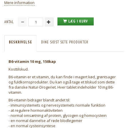
Mere information
LÆG I KURV
ANTAL
BESKRIVELSE
DINE SIDST SETE PRODUKTER
B6-vitamin 10 mg, 150kap
Kosttilskud.
B6-vitamin er et vitamin, du kan finde i magert kød, grøntsager
og fuldkornsprodukter. Du kan også tage et tilskud som dette
fra danske Natur-Drogeriet. Hver tablet indeholder 10 mg B6-
vitamin.
B6-vitamin bidrager blandt andet til:
- immunsystemets og nervesystemets normale funktion
- at regulere hormonaktiviteten
- normal omsætning af protein, glycogen og homocystein
- en normal dannelse af røde blodlegemer
- en normal cysteinsyntese