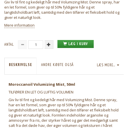
Giv liv til fint og kedeligt hår med Volumizing Mist. Denne spray, har
en let formel, som giver op til 50% fyldigere hår og et
langtidsholdbart løft, samtidig med den tilfører et fleksibelt hold og
giver et naturligt look.
Mere information
LÆG I KURV
ANTAL
BESKRIVELSE
ANDRE KØBTE OGSÅ
LÆS MERE...
Moroccanoil Volumizing Mist, 50ml
TILFØRER EN LET OG LUFTIG VOLUMEN
Giv liv til fint og kedeligt hår med Volumizing Mist. Denne spray,
har en let formel, som giver op til 50% fyldigere hår og et
langtidsholdbart løft, samtidig med den tilfører et fleksibelt hold
og giver et naturligt look. Formlen indeholder arganolie og
aminosyrer fra ris, der styrker håret og gør det medgørligt samt
salt fra det døde hav, der øger volumen og teksturen i håret