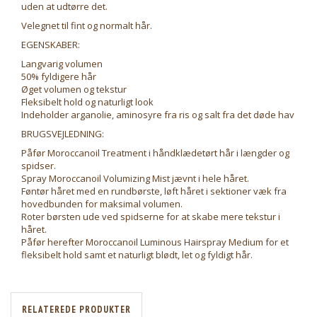
uden at udtørre det.
Velegnet til fint og normalt hår.
EGENSKABER:
Langvarig volumen
50% fyldigere hår
Øget volumen og tekstur
Fleksibelt hold og naturligt look
Indeholder arganolie, aminosyre fra ris og salt fra det døde hav
BRUGSVEJLEDNING:
Påfør Moroccanoil Treatment i håndklædetørt hår i længder og
spidser.
Spray Moroccanoil Volumizing Mist jævnt i hele håret.
Føntør håret med en rundbørste, løft håret i sektioner væk fra
hovedbunden for maksimal volumen.
Roter børsten ude ved spidserne for at skabe mere tekstur i
håret.
Påfør herefter Moroccanoil Luminous Hairspray Medium for et
fleksibelt hold samt et naturligt blødt, let og fyldigt hår.
RELATEREDE PRODUKTER